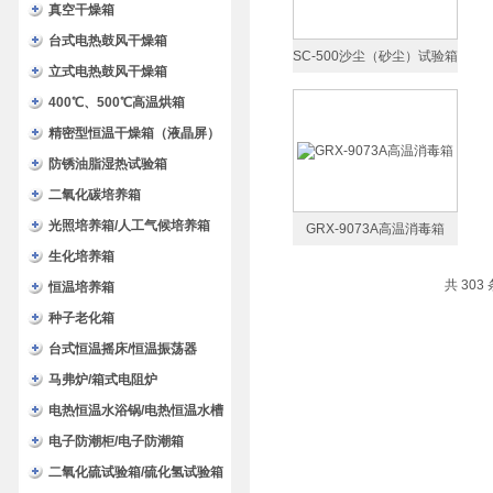
验箱
真空干燥箱
台式电热鼓风干燥箱
SC-500沙尘（砂尘）试验箱
立式电热鼓风干燥箱
400℃、500℃高温烘箱
精密型恒温干燥箱（液晶屏）
防锈油脂湿热试验箱
二氧化碳培养箱
光照培养箱/人工气候培养箱
GRX-9073A高温消毒箱
生化培养箱
共 303
恒温培养箱
种子老化箱
台式恒温摇床/恒温振荡器
马弗炉/箱式电阻炉
电热恒温水浴锅/电热恒温水槽
电子防潮柜/电子防潮箱
二氧化硫试验箱/硫化氢试验箱