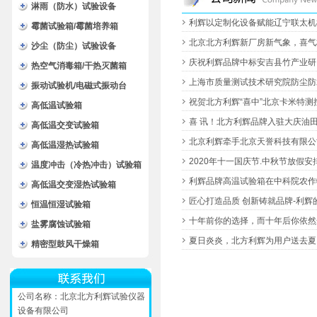
淋雨（防水）试验设备
利辉以定制化设备赋能辽宁联太机
霉菌试验箱/霉菌培养箱
产业协同新周期
北京北方利辉新厂房新气象，喜气
沙尘（防尘）试验设备
绩
庆祝利辉品牌中标安吉县竹产业研
热空气消毒箱/干热灭菌箱
器设备采购
上海市质量测试技术研究院防尘防
振动试验机/电磁式振动台
顺利收工！
祝贺北方利辉“喜中”北京卡米特测
高低温试验箱
实验室招标项目
喜 讯！北方利辉品牌入驻大庆油
高低温交变试验箱
北京利辉牵手北京天誉科技有限公
高低温湿热试验箱
2020年十一国庆节.中秋节放假安
温度冲击（冷热冲击）试验箱
利辉品牌高温试验箱在中科院农作
高低温交变湿热试验箱
匠心打造品质 创新铸就品牌-利辉
恒温恒湿试验箱
产品超量销售
十年前你的选择，而十年后你依然
盐雾腐蚀试验箱
北京工业大学相伴十年！
夏日炎炎，北方利辉为用户送去夏
精密型鼓风干燥箱
公司名称：北京北方利辉试验仪器
设备有限公司