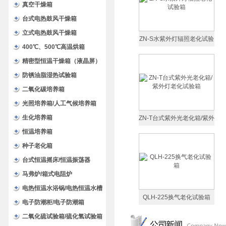
验箱
真空干燥箱
台式电热鼓风干燥箱
立式电热鼓风干燥箱
ZN-S水紫外灯辐照老化试验
400℃、500℃高温烘箱
箱
精密型恒温干燥箱（液晶屏）
防锈油脂湿热试验箱
二氧化碳培养箱
光照培养箱/人工气候培养箱
生化培养箱
ZN-T台式紫外光老化箱/紫外
恒温培养箱
灯老化试验箱
种子老化箱
台式恒温摇床/恒温振荡器
马弗炉/箱式电阻炉
电热恒温水浴锅/电热恒温水槽
QLH-225换气老化试验箱
电子防潮柜/电子防潮箱
二氧化硫试验箱/硫化氢试验箱