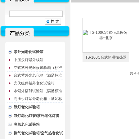
紫外光老化试验箱
TS-100C台式恒温振荡器
中压汞灯紫外线箱
+北京
立式紫外光耐候试验箱（标准
共 4
型）
台式紫外光老化箱（满足标准
GB/T16776）
光伏组件紫外老化试验箱
水紫外辐射试验箱（满足标准
JC485-1992）
高压汞灯紫外老化箱（满足标
准GB/T16777）
氙灯老化试验箱
氙灯老化灯管/紫外老化灯管
（耗材）
臭氧老化试验箱
换气老化试验箱/空气热老化试