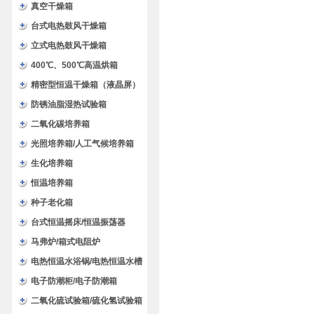
验箱
真空干燥箱
台式电热鼓风干燥箱
立式电热鼓风干燥箱
400℃、500℃高温烘箱
精密型恒温干燥箱（液晶屏）
防锈油脂湿热试验箱
二氧化碳培养箱
光照培养箱/人工气候培养箱
生化培养箱
恒温培养箱
种子老化箱
台式恒温摇床/恒温振荡器
马弗炉/箱式电阻炉
电热恒温水浴锅/电热恒温水槽
电子防潮柜/电子防潮箱
二氧化硫试验箱/硫化氢试验箱