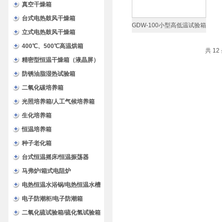
验箱
真空干燥箱
台式电热鼓风干燥箱
GDW-100小型高低温试验箱
立式电热鼓风干燥箱
400℃、500℃高温烘箱
共 1
精密型恒温干燥箱（液晶屏）
防锈油脂湿热试验箱
二氧化碳培养箱
光照培养箱/人工气候培养箱
生化培养箱
恒温培养箱
种子老化箱
台式恒温摇床/恒温振荡器
马弗炉/箱式电阻炉
电热恒温水浴锅/电热恒温水槽
电子防潮柜/电子防潮箱
二氧化硫试验箱/硫化氢试验箱