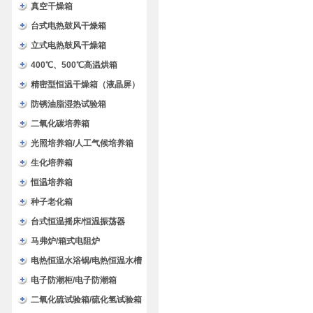
验箱
真空干燥箱
台式电热鼓风干燥箱
立式电热鼓风干燥箱
400℃、500℃高温烘箱
精密型恒温干燥箱（液晶屏）
防锈油脂湿热试验箱
二氧化碳培养箱
光照培养箱/人工气候培养箱
生化培养箱
恒温培养箱
种子老化箱
台式恒温摇床/恒温振荡器
马弗炉/箱式电阻炉
电热恒温水浴锅/电热恒温水槽
电子防潮柜/电子防潮箱
二氧化硫试验箱/硫化氢试验箱