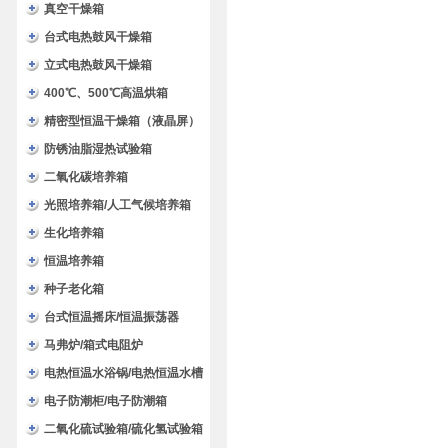
验箱
真空干燥箱
台式电热鼓风干燥箱
立式电热鼓风干燥箱
400℃、500℃高温烘箱
精密型恒温干燥箱（液晶屏）
防锈油脂湿热试验箱
二氧化碳培养箱
光照培养箱/人工气候培养箱
生化培养箱
恒温培养箱
种子老化箱
台式恒温摇床/恒温振荡器
马弗炉/箱式电阻炉
电热恒温水浴锅/电热恒温水槽
电子防潮柜/电子防潮箱
二氧化硫试验箱/硫化氢试验箱