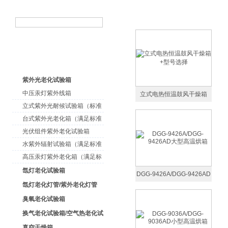
紫外光老化试验箱
中压汞灯紫外线箱
立式电热恒温鼓风干燥箱
立式紫外光耐候试验箱（标准
+型号选择
型）
台式紫外光老化箱（满足标准
GB/T16776）
光伏组件紫外老化试验箱
水紫外辐射试验箱（满足标准
JC485-1992）
高压汞灯紫外老化箱（满足标
准GB/T16777）
氙灯老化试验箱
DGG-9426A/DGG-9426AD
氙灯老化灯管/紫外老化灯管
大型高温烘箱
（耗材）
臭氧老化试验箱
换气老化试验箱/空气热老化试
验箱
真空干燥箱