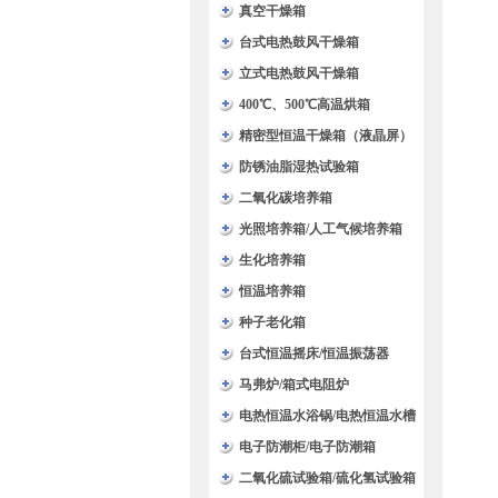
验箱
真空干燥箱
台式电热鼓风干燥箱
立式电热鼓风干燥箱
400℃、500℃高温烘箱
精密型恒温干燥箱（液晶屏）
防锈油脂湿热试验箱
二氧化碳培养箱
光照培养箱/人工气候培养箱
生化培养箱
恒温培养箱
种子老化箱
台式恒温摇床/恒温振荡器
马弗炉/箱式电阻炉
电热恒温水浴锅/电热恒温水槽
电子防潮柜/电子防潮箱
二氧化硫试验箱/硫化氢试验箱