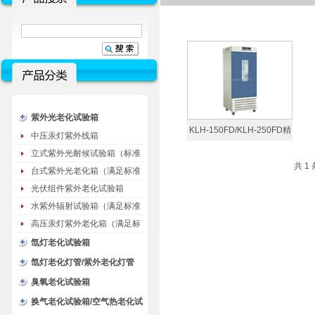
紫外光老化试验箱
KLH-150FD/KLH-250FD精
中压汞灯紫外线箱
密型生化培养箱
立式紫外光耐候试验箱（标准
共 1
型）
台式紫外光老化箱（满足标准
GB/T16776）
光伏组件紫外老化试验箱
水紫外辐射试验箱（满足标准
JC485-1992）
高压汞灯紫外老化箱（满足标
准GB/T16777）
氙灯老化试验箱
氙灯老化灯管/紫外老化灯管
（耗材）
臭氧老化试验箱
换气老化试验箱/空气热老化试