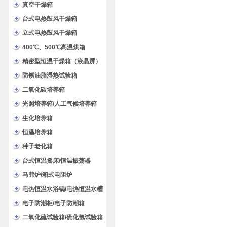
验箱
真空干燥箱
台式电热鼓风干燥箱
立式电热鼓风干燥箱
400℃、500℃高温烘箱
精密型恒温干燥箱（液晶屏）
防锈油脂湿热试验箱
二氧化碳培养箱
光照培养箱/人工气候培养箱
生化培养箱
恒温培养箱
种子老化箱
台式恒温摇床/恒温振荡器
马弗炉/箱式电阻炉
电热恒温水浴锅/电热恒温水槽
电子防潮柜/电子防潮箱
二氧化硫试验箱/硫化氢试验箱