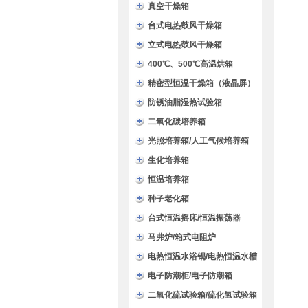
验箱
真空干燥箱
台式电热鼓风干燥箱
立式电热鼓风干燥箱
400℃、500℃高温烘箱
精密型恒温干燥箱（液晶屏）
防锈油脂湿热试验箱
二氧化碳培养箱
光照培养箱/人工气候培养箱
生化培养箱
恒温培养箱
种子老化箱
台式恒温摇床/恒温振荡器
马弗炉/箱式电阻炉
电热恒温水浴锅/电热恒温水槽
电子防潮柜/电子防潮箱
二氧化硫试验箱/硫化氢试验箱