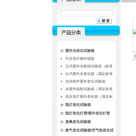
紫外光老化试验箱
中压汞灯紫外线箱
立式紫外光耐候试验箱（标准
型）
台式紫外光老化箱（满足标准
GB/T16776）
光伏组件紫外老化试验箱
水紫外辐射试验箱（满足标准
JC485-1992）
高压汞灯紫外老化箱（满足标
准GB/T16777）
氙灯老化试验箱
氙灯老化灯管/紫外老化灯管
（耗材）
臭氧老化试验箱
换气老化试验箱/空气热老化试