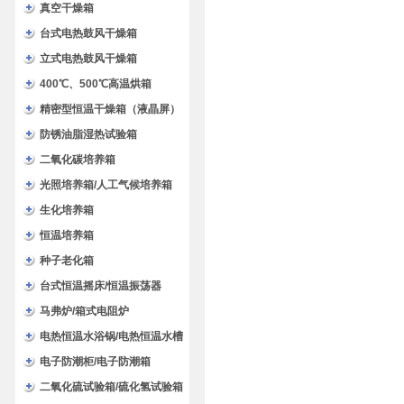
验箱
真空干燥箱
台式电热鼓风干燥箱
立式电热鼓风干燥箱
400℃、500℃高温烘箱
精密型恒温干燥箱（液晶屏）
防锈油脂湿热试验箱
二氧化碳培养箱
光照培养箱/人工气候培养箱
生化培养箱
恒温培养箱
种子老化箱
台式恒温摇床/恒温振荡器
马弗炉/箱式电阻炉
电热恒温水浴锅/电热恒温水槽
电子防潮柜/电子防潮箱
二氧化硫试验箱/硫化氢试验箱