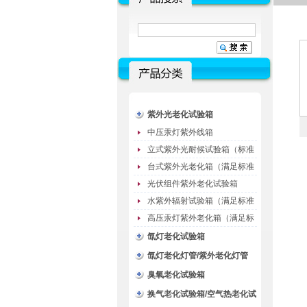
紫外光老化试验箱
中压汞灯紫外线箱
立式紫外光耐候试验箱（标准
型）
台式紫外光老化箱（满足标准
GB/T16776）
光伏组件紫外老化试验箱
水紫外辐射试验箱（满足标准
JC485-1992）
高压汞灯紫外老化箱（满足标
准GB/T16777）
氙灯老化试验箱
氙灯老化灯管/紫外老化灯管
（耗材）
臭氧老化试验箱
换气老化试验箱/空气热老化试