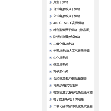
验箱
真空干燥箱
台式电热鼓风干燥箱
立式电热鼓风干燥箱
400℃、500℃高温烘箱
精密型恒温干燥箱（液晶屏）
防锈油脂湿热试验箱
二氧化碳培养箱
光照培养箱/人工气候培养箱
生化培养箱
恒温培养箱
种子老化箱
台式恒温摇床/恒温振荡器
马弗炉/箱式电阻炉
电热恒温水浴锅/电热恒温水槽
电子防潮柜/电子防潮箱
二氧化硫试验箱/硫化氢试验箱