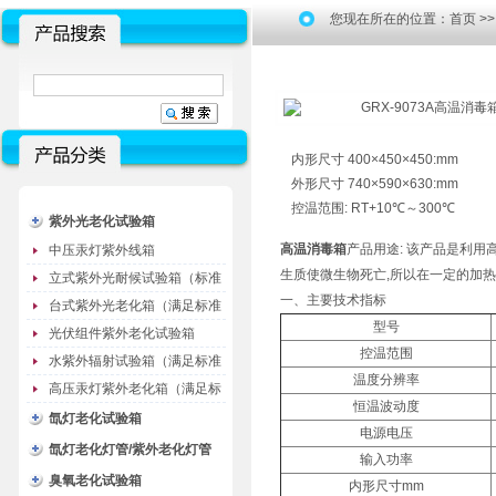
您现在所在的位置：
首页
>
内形尺寸 400×450×450:mm
外形尺寸 740×590×630:mm
控温范围: RT+10℃～300℃
紫外光老化试验箱
高温消毒箱
产品用途: 该产品是利
中压汞灯紫外线箱
生质使微生物死亡,所以在一定的加
立式紫外光耐候试验箱（标准
一、主要技术指标
型）
台式紫外光老化箱（满足标准
型号
GB/T16776）
光伏组件紫外老化试验箱
控温范围
水紫外辐射试验箱（满足标准
温度分辨率
JC485-1992）
高压汞灯紫外老化箱（满足标
恒温波动度
准GB/T16777）
氙灯老化试验箱
电源电压
氙灯老化灯管/紫外老化灯管
输入功率
（耗材）
臭氧老化试验箱
内形尺寸mm