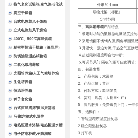
换气老化试验箱/空气热老化试
外形尺寸mm
载物托架（标配）
验箱
真空干燥箱
定时范围
台式电热鼓风干燥箱
三、
高温消毒箱
产品特点:
立式电热鼓风干燥箱
1.带定时功能的数显微电脑温度控制
400℃、500℃高温烘箱
2.采用镜面不锈钢内胆,四角半圆弧易
精密型恒温干燥箱（液晶屏）
3.升温快、强迫对流,干热空气直接
4.超过限制温度即自动中断;
防锈油脂湿热试验箱
5.可调节风门,隔板间距可任意调节;
二氧化碳培养箱
四、包装发货
光照培养箱/人工气候培养箱
1、产品包装：木装箱
生化培养箱
2、产品运输：货运
恒温培养箱
3、付款方式：款到发货
4、货期：现货（大批量生产）
种子老化箱
5、售后服务：免费送货上门，一年
台式恒温摇床/恒温振荡器
五、选购件：
马弗炉/箱式电阻炉
1.智能型程序温度控制器
电热恒温水浴锅/电热恒温水槽
2.独立限温控制器
3.打印机
电子防潮柜/电子防潮箱