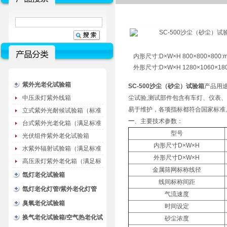
内形尺寸:D×W×H 800×800×800:
外形尺寸:D×W×H 1280×1060×18
紫外光老化试验箱
SC-500沙尘（砂尘）试验箱
产品用途
中压汞灯紫外线箱
尘试验,测试部件包含有车灯、仪表
易于维护，各项指标都符合国家标准
立式紫外光耐候试验箱（标准
一
、主要技术参数：
型）
台式紫外光老化箱（满足标准
型号
GB/T16776）
光伏组件紫外老化试验箱
内形尺寸D×W×H
水紫外辐射试验箱（满足标准
外形尺寸D×W×H
JC485-1992）
高压汞灯紫外老化箱（满足标
金属筛网标称线径
准GB/T16777）
氙灯老化试验箱
线间标称间距
氙灯老化灯管/紫外老化灯管
气流速度
（耗材）
臭氧老化试验箱
时间设定
换气老化试验箱/空气热老化试
砂尘浓度