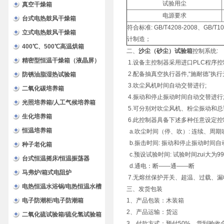
试验用尘
验箱
真空干燥箱
电源要求
台式电热鼓风干燥箱
符合标准: GB/T4208-2008、GB/T1
立式电热鼓风干燥箱
计制造；
400℃、500℃高温烘箱
二、
沙尘（砂尘）试验箱
控制系统:
精密型恒温干燥箱（液晶屏）
1.设备主控制器采用进口PLC程序
2.配备抽真空执行器件,“施耐德”执行
防锈油脂湿热试验箱
3.吹尘风机时间自动交替进行;
二氧化碳培养箱
4.振动和停止振动时间自动交替进行
光照培养箱/人工气候培养箱
5.可分别对吹尘风机、粉尘振动和总
生化培养箱
6.此控制器具备下述多种任意设定控
恒温培养箱
a.吹尘时间（停、吹）: 连续、周
b.振击时间: 振动和停止振动时间自
种子老化箱
c.预设试验时间: 试验时间zui大为9
台式恒温摇床/恒温振荡器
d.通电：断——通——断
马弗炉/箱式电阻炉
7.无熔丝保护开关、超温、过载、漏
电热恒温水浴锅/电热恒温水槽
三、发货包装
电子防潮柜/电子防潮箱
1、产品包装：木装箱
2、产品运输：货运
二氧化硫试验箱/硫化氢试验箱
3、付款方式：预付50%，货到验收