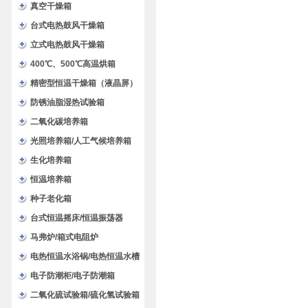
验箱
真空干燥箱
台式电热鼓风干燥箱
立式电热鼓风干燥箱
400℃、500℃高温烘箱
精密型恒温干燥箱（液晶屏）
防锈油脂湿热试验箱
二氧化碳培养箱
光照培养箱/人工气候培养箱
生化培养箱
恒温培养箱
种子老化箱
台式恒温摇床/恒温振荡器
马弗炉/箱式电阻炉
电热恒温水浴锅/电热恒温水槽
电子防潮柜/电子防潮箱
二氧化硫试验箱/硫化氢试验箱