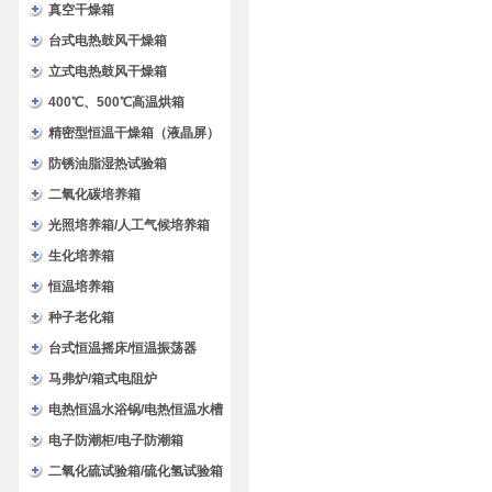
验箱
真空干燥箱
台式电热鼓风干燥箱
立式电热鼓风干燥箱
400℃、500℃高温烘箱
精密型恒温干燥箱（液晶屏）
防锈油脂湿热试验箱
二氧化碳培养箱
光照培养箱/人工气候培养箱
生化培养箱
恒温培养箱
种子老化箱
台式恒温摇床/恒温振荡器
马弗炉/箱式电阻炉
电热恒温水浴锅/电热恒温水槽
电子防潮柜/电子防潮箱
二氧化硫试验箱/硫化氢试验箱