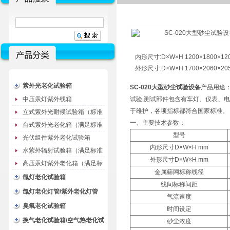
内形尺寸:D×W×H 1200×1800×12
外形尺寸:D×W×H 1700×2060×20
紫外光老化试验箱
SC-020
大型砂尘试验设备
产品用途：
中压汞灯紫外线箱
试验,测试部件包含有车灯、仪表、
于维护，各项指标都符合国家标准。
立式紫外光耐候试验箱（标准
一
、主要技术参数：
型）
台式紫外光老化箱（满足标准
型号
GB/T16776）
光伏组件紫外老化试验箱
内形尺寸D×W×H mm
水紫外辐射试验箱（满足标准
外形尺寸D×W×H mm
JC485-1992）
高压汞灯紫外老化箱（满足标
金属筛网标称线径
准GB/T16777）
氙灯老化试验箱
线间标称间距
氙灯老化灯管/紫外老化灯管
气流速度
（耗材）
臭氧老化试验箱
时间设定
换气老化试验箱/空气热老化试
砂尘浓度