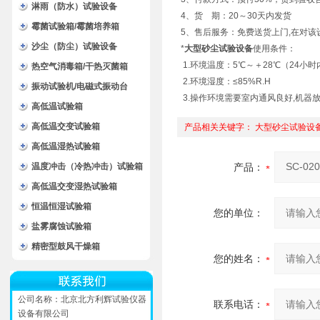
淋雨（防水）试验设备
4、货 期：20～30天内发货
霉菌试验箱/霉菌培养箱
5、售后服务：免费送货上门,在对该
沙尘（防尘）试验设备
*
大型砂尘试验设备
使用条件：
1.环境温度：5℃～＋28℃（24小时
热空气消毒箱/干热灭菌箱
2.环境湿度：≤85%R.H
振动试验机/电磁式振动台
3.操作环境需要室内通风良好,机器
高低温试验箱
高低温交变试验箱
产品相关关键字：
大型砂尘试验设
高低温湿热试验箱
温度冲击（冷热冲击）试验箱
产品：
高低温交变湿热试验箱
恒温恒湿试验箱
您的单位：
盐雾腐蚀试验箱
精密型鼓风干燥箱
您的姓名：
公司名称：北京北方利辉试验仪器
联系电话：
设备有限公司