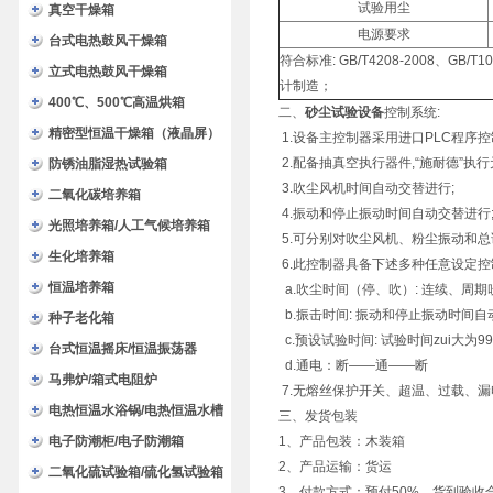
试验用尘
验箱
真空干燥箱
电源要求
台式电热鼓风干燥箱
符合标准: GB/T4208-2008、GB/T1
立式电热鼓风干燥箱
计制造；
400℃、500℃高温烘箱
二、
砂尘试验设备
控制系统:
精密型恒温干燥箱（液晶屏）
1.设备主控制器采用进口PLC程序
2.配备抽真空执行器件,“施耐德”执行
防锈油脂湿热试验箱
3.吹尘风机时间自动交替进行;
二氧化碳培养箱
4.振动和停止振动时间自动交替进行
光照培养箱/人工气候培养箱
5.可分别对吹尘风机、粉尘振动和总
生化培养箱
6.此控制器具备下述多种任意设定控
恒温培养箱
a.吹尘时间（停、吹）: 连续、周
b.振击时间: 振动和停止振动时间自
种子老化箱
c.预设试验时间: 试验时间zui大为9
台式恒温摇床/恒温振荡器
d.通电：断——通——断
马弗炉/箱式电阻炉
7.无熔丝保护开关、超温、过载、漏
电热恒温水浴锅/电热恒温水槽
三、发货包装
电子防潮柜/电子防潮箱
1、产品包装：木装箱
2、产品运输：货运
二氧化硫试验箱/硫化氢试验箱
3、付款方式：预付50%，货到验收