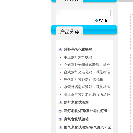
紫外光老化试验箱
中压汞灯紫外线箱
立式紫外光耐候试验箱（标准
型）
台式紫外光老化箱（满足标准
GB/T16776）
光伏组件紫外老化试验箱
水紫外辐射试验箱（满足标准
JC485-1992）
高压汞灯紫外老化箱（满足标
准GB/T16777）
氙灯老化试验箱
氙灯老化灯管/紫外老化灯管
（耗材）
臭氧老化试验箱
换气老化试验箱/空气热老化试