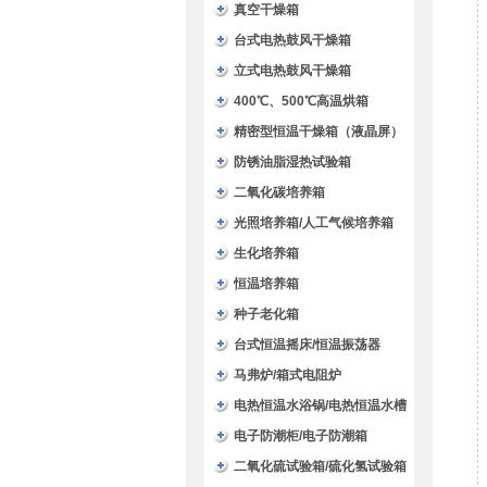
验箱
真空干燥箱
台式电热鼓风干燥箱
立式电热鼓风干燥箱
400℃、500℃高温烘箱
精密型恒温干燥箱（液晶屏）
防锈油脂湿热试验箱
二氧化碳培养箱
光照培养箱/人工气候培养箱
生化培养箱
恒温培养箱
种子老化箱
台式恒温摇床/恒温振荡器
马弗炉/箱式电阻炉
电热恒温水浴锅/电热恒温水槽
电子防潮柜/电子防潮箱
二氧化硫试验箱/硫化氢试验箱