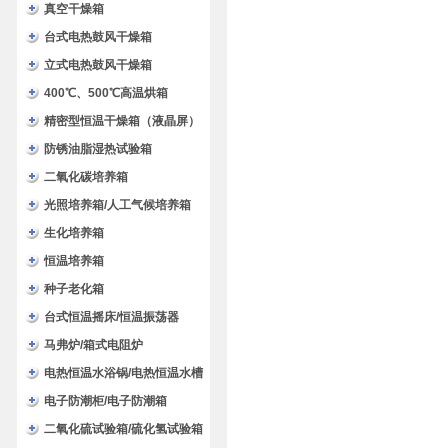
验箱
真空干燥箱
台式电热鼓风干燥箱
立式电热鼓风干燥箱
400℃、500℃高温烘箱
精密型恒温干燥箱（液晶屏）
防锈油脂湿热试验箱
二氧化碳培养箱
光照培养箱/人工气候培养箱
生化培养箱
恒温培养箱
种子老化箱
台式恒温摇床/恒温振荡器
马弗炉/箱式电阻炉
电热恒温水浴锅/电热恒温水槽
电子防潮柜/电子防潮箱
二氧化硫试验箱/硫化氢试验箱