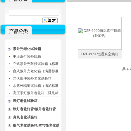
紫外光老化试验箱
DZF-6090恒温真空烘箱
中压汞灯紫外线箱
（外加热）
立式紫外光耐候试验箱（标准
共 4
型）
台式紫外光老化箱（满足标准
GB/T16776）
光伏组件紫外老化试验箱
水紫外辐射试验箱（满足标准
JC485-1992）
高压汞灯紫外老化箱（满足标
准GB/T16777）
氙灯老化试验箱
氙灯老化灯管/紫外老化灯管
（耗材）
臭氧老化试验箱
换气老化试验箱/空气热老化试