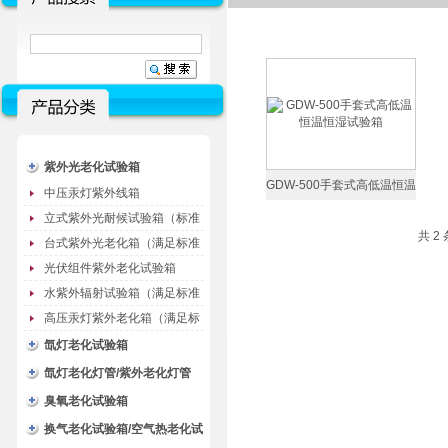
紫外光老化试验箱
GDW-500手套式高低温恒温
中压汞灯紫外线箱
恒湿试验箱
立式紫外光耐候试验箱（标准
共 2
型）
台式紫外光老化箱（满足标准
GB/T16776）
光伏组件紫外老化试验箱
水紫外辐射试验箱（满足标准
JC485-1992）
高压汞灯紫外老化箱（满足标
准GB/T16777）
氙灯老化试验箱
氙灯老化灯管/紫外老化灯管
（耗材）
臭氧老化试验箱
换气老化试验箱/空气热老化试