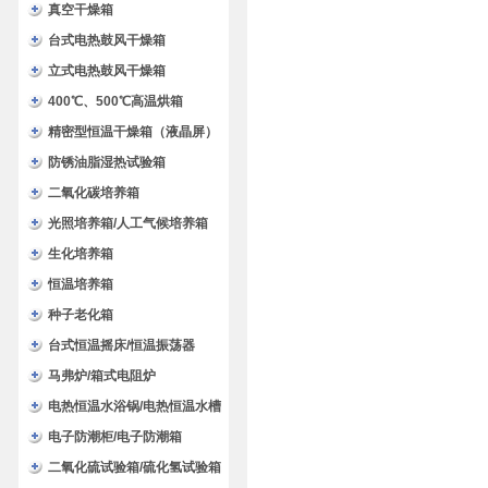
验箱
真空干燥箱
台式电热鼓风干燥箱
立式电热鼓风干燥箱
400℃、500℃高温烘箱
精密型恒温干燥箱（液晶屏）
防锈油脂湿热试验箱
二氧化碳培养箱
光照培养箱/人工气候培养箱
生化培养箱
恒温培养箱
种子老化箱
台式恒温摇床/恒温振荡器
马弗炉/箱式电阻炉
电热恒温水浴锅/电热恒温水槽
电子防潮柜/电子防潮箱
二氧化硫试验箱/硫化氢试验箱