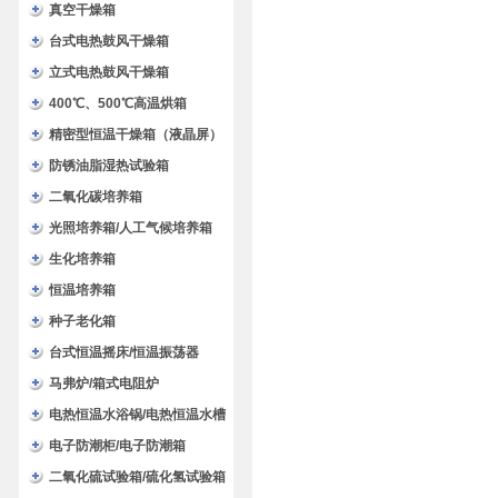
验箱
真空干燥箱
台式电热鼓风干燥箱
立式电热鼓风干燥箱
400℃、500℃高温烘箱
精密型恒温干燥箱（液晶屏）
防锈油脂湿热试验箱
二氧化碳培养箱
光照培养箱/人工气候培养箱
生化培养箱
恒温培养箱
种子老化箱
台式恒温摇床/恒温振荡器
马弗炉/箱式电阻炉
电热恒温水浴锅/电热恒温水槽
电子防潮柜/电子防潮箱
二氧化硫试验箱/硫化氢试验箱