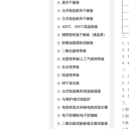
验箱
真空干燥箱
台式电热鼓风干燥箱
立式电热鼓风干燥箱
400℃、500℃高温烘箱
精密型恒温干燥箱（液晶屏）
二、
防锈油脂湿热试验箱
1、
2、
二氧化碳培养箱
3、
光照培养箱/人工气候培养箱
4、
生化培养箱
二、
恒温培养箱
1、
2、
种子老化箱
3、
台式恒温摇床/恒温振荡器
4、
马弗炉/箱式电阻炉
三、
电热恒温水浴锅/电热恒温水槽
1.
电子防潮柜/电子防潮箱
2.
3.
二氧化硫试验箱/硫化氢试验箱