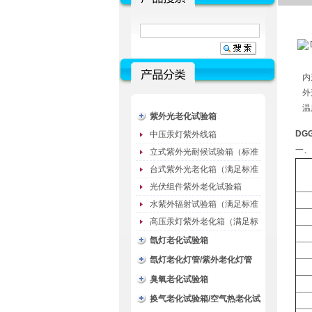
内
外
温
紫外光老化试验箱
DG
中压汞灯紫外线箱
一、
立式紫外光耐候试验箱（标准
型）
台式紫外光老化箱（满足标准
GB/T16776）
光伏组件紫外老化试验箱
水紫外辐射试验箱（满足标准
JC485-1992）
高压汞灯紫外老化箱（满足标
准GB/T16777）
氙灯老化试验箱
氙灯老化灯管/紫外老化灯管
（耗材）
臭氧老化试验箱
换气老化试验箱/空气热老化试