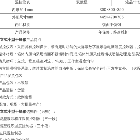
温控仪表
双数显
液晶“十
内形尺寸mm
300×300×350
外形尺寸mm
445×470×705
内胆材质
镜面不锈钢
产品保修
一年保修，终身维护
立式小型干燥箱
产品特点
温控仪表：采用具有控制保护、带有定时功能的大屏幕数字显示微电脑温度控制器，
箱体材质：箱体内胆均采用镜面不锈钢制作而成,箱体外胆采优质钢板喷塑处理,造型美
热风循环：立式、垂直强迫对流，*电机，工作室温度均匀
独立限温报警系统，超过限制温度即自动中断，保证实验安全运行不发生意外。（选
产品发货包装
产品包装：木装箱
产品运输：货运
付款方式：款到发货
货期：现货（大批量生产）
立式小型干燥箱
选购件（另购）：
智能型液晶程序温度控制器（三十段）
智能型程序温度控制器（三十段）
独立限温控制器