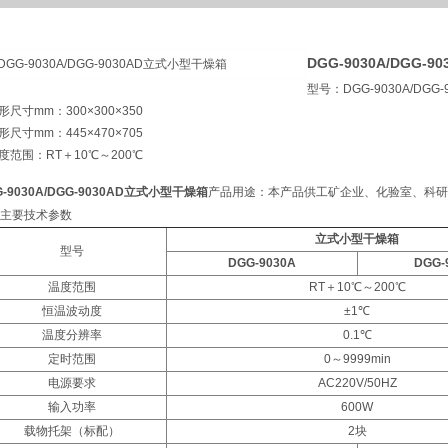
DGG-9030A/DGG-
型号：DGG-9030A/DGG-
形尺寸mm：300×300×350
形尺寸mm：445×470×705
度范围：RT＋10℃～200℃
G-9030A/DGG-9030AD立式小型干燥箱
产品用途：本产品供工矿企业、化验室、科研
主要技术参数
立式小型干燥箱
型号
DGG-9030A
DGG-
温度范围
RT＋10℃～200℃
恒温波动度
±1℃
温度分辨率
0.1℃
定时范围
0～9999min
电源要求
AC220V/50HZ
输入功率
600W
载物托架（标配）
2块