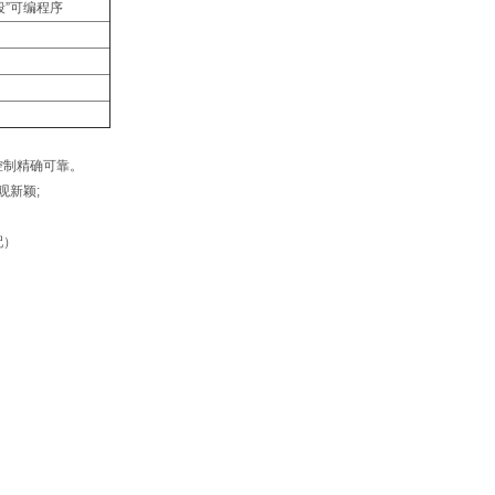
段”可编程序
控制精确可靠。
观新颖;
配）