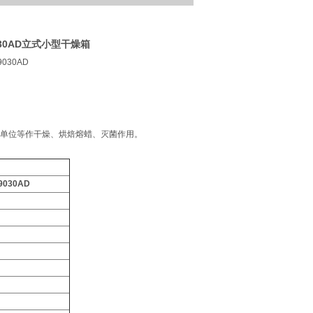
9030AD立式小型干燥箱
9030AD
单位等作干燥、烘焙熔蜡、灭菌作用。
9030AD