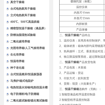
载物托架（标配）
验箱
真空干燥箱
温控仪表
台式电热鼓风干燥箱
内形尺寸mm
立式电热鼓风干燥箱
外形尺寸mm
400℃、500℃高温烘箱
内胆材质
精密型恒温干燥箱（液晶屏）
产品保修
防锈油脂湿热试验箱
二、
恒温干燥箱
产品特点
1、温控仪表：采用具有控制保护、
二氧化碳培养箱
2、箱体材质：箱体内胆均采用镜面不
光照培养箱/人工气候培养箱
3、热风循环：立式、垂直强迫对流
生化培养箱
4、独立限温报警系统，超过限制温
恒温培养箱
二、
恒温干燥箱
产品发货包装
1、产品包装：木装箱
种子老化箱
2、产品运输：货运
台式恒温摇床/恒温振荡器
3、付款方式：款到发货
马弗炉/箱式电阻炉
4、货期：现货（大批量生产）
电热恒温水浴锅/电热恒温水槽
三、
恒温干燥箱
选购件（另购）：
电子防潮柜/电子防潮箱
1.智能型液晶程序温度控制器
2.智能型程序温度控制器
二氧化硫试验箱/硫化氢试验箱