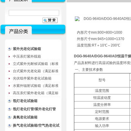
内形尺寸mm:800×800×1000
外形尺寸mm:945×1000×1370
温度范围:RT＋10℃～200℃
紫外光老化试验箱
DGG-9640A/DGG-9640AD恒温干
中压汞灯紫外线箱
产品及材料进行高温试验的温度环境
立式紫外光耐候试验箱（标准
一、主要技术参数
型）
台式紫外光老化箱（满足标准
GB/T16776）
光伏组件紫外老化试验箱
型号
水紫外辐射试验箱（满足标准
温度范围
JC485-1992）
高压汞灯紫外老化箱（满足标
恒温波动度
准GB/T16777）
氙灯老化试验箱
温度分辨率
氙灯老化灯管/紫外老化灯管
定时范围
（耗材）
臭氧老化试验箱
电源要求
换气老化试验箱/空气热老化试
输入功率