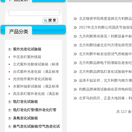
北京物资学院再度选择北方利辉品
2017年北方利辉公司国庆节放假
九月利辉再传喜讯！利辉设备中标
北方利辉结缘北京均方理化研究所
紫外光老化试验箱
北方利辉中标农业部沼气所检验
中压汞灯紫外线箱
北方利辉品牌电子防潮箱在老舎纪
立式紫外光耐候试验箱（标准
型）
台式紫外光老化箱（满足标准
北方利辉品牌氙灯老化试验箱中标
GB/T16776）
光伏组件紫外老化试验箱
远亲不如近邻，北方利辉与南方
水紫外辐射试验箱（满足标准
利辉品牌淋雨试验箱在苏州电科院
JC485-1992）
高压汞灯紫外老化箱（满足标
古罗马的四月，正是大地回春；利
准GB/T16777）
氙灯老化试验箱
氙灯老化灯管/紫外老化灯管
共 117 
（耗材）
臭氧老化试验箱
换气老化试验箱/空气热老化试