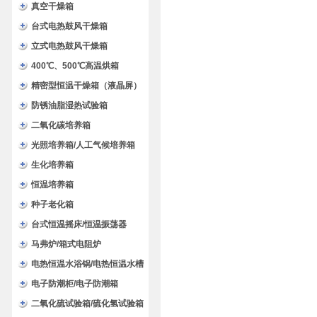
验箱
真空干燥箱
台式电热鼓风干燥箱
立式电热鼓风干燥箱
400℃、500℃高温烘箱
精密型恒温干燥箱（液晶屏）
防锈油脂湿热试验箱
二氧化碳培养箱
光照培养箱/人工气候培养箱
生化培养箱
恒温培养箱
种子老化箱
台式恒温摇床/恒温振荡器
马弗炉/箱式电阻炉
电热恒温水浴锅/电热恒温水槽
电子防潮柜/电子防潮箱
二氧化硫试验箱/硫化氢试验箱