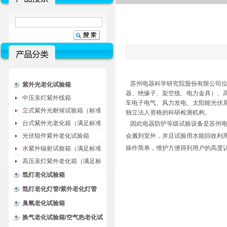
苏州电器科学研究院股份有限公司位
紫外光老化试验箱
器、绝缘子、架空线、电力金具）、
中压汞灯紫外线箱
车电子电气、风力发电、太阳能光伏
立式紫外光耐候试验箱（标准
独立法人资格的科研检测机构。
型）
台式紫外光老化箱（满足标准
因此电器防护等级试验设备是苏州电
GB/T16776）
光伏组件紫外老化试验箱
会溅到室外，并且试验用水能回收利
操作简单，维护方便得到用户的高度
水紫外辐射试验箱（满足标准
JC485-1992）
高压汞灯紫外老化箱（满足标
准GB/T16777）
氙灯老化试验箱
氙灯老化灯管/紫外老化灯管
（耗材）
臭氧老化试验箱
换气老化试验箱/空气热老化试