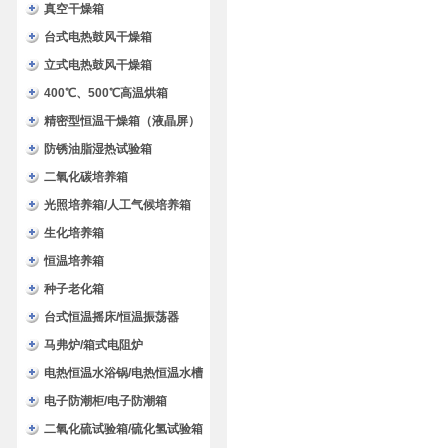
验箱
真空干燥箱
台式电热鼓风干燥箱
立式电热鼓风干燥箱
400℃、500℃高温烘箱
精密型恒温干燥箱（液晶屏）
防锈油脂湿热试验箱
二氧化碳培养箱
光照培养箱/人工气候培养箱
生化培养箱
恒温培养箱
种子老化箱
台式恒温摇床/恒温振荡器
马弗炉/箱式电阻炉
电热恒温水浴锅/电热恒温水槽
电子防潮柜/电子防潮箱
二氧化硫试验箱/硫化氢试验箱