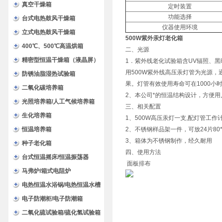
验箱
真空干燥箱
定时装置
功能选择
台式电热鼓风干燥箱
仪器使用环境
立式电热鼓风干燥箱
500W紫外汞灯老化箱
400℃、500℃高温烘箱
二、光源
精密型恒温干燥箱（液晶屏）
1．紫外线老化试验箱含UV辐照、
用500W紫外线高压汞灯管为光源
防锈油脂湿热试验箱
果。灯管有效使用寿命可在1000小
二氧化碳培养箱
2、本公司*的恒温结构设计，方便用
光照培养箱/人工气候培养箱
三、相关配置
生化培养箱
1、500W高压汞灯一支,配灯管工
恒温培养箱
2、不锈钢样品架一件，可放24片80*
3、箱体为不锈钢制作，经久耐用
种子老化箱
四、使用方法
台式恒温摇床/恒温振荡器
面板排布
马弗炉/箱式电阻炉
电热恒温水浴锅/电热恒温水槽
电子防潮柜/电子防潮箱
二氧化硫试验箱/硫化氢试验箱