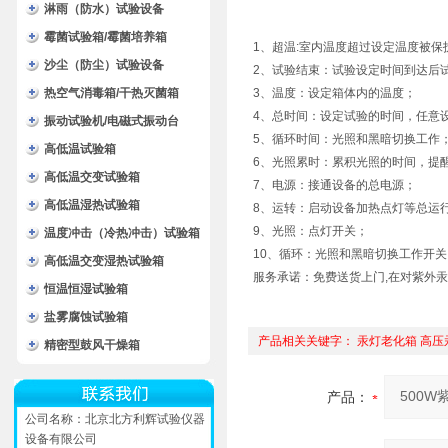
淋雨（防水）试验设备
霉菌试验箱/霉菌培养箱
1、超温:室内温度超过设定温度被保
沙尘（防尘）试验设备
2、试验结束：试验设定时间到达后
热空气消毒箱/干热灭菌箱
3、温度：设定箱体内的温度；
4、总时间：设定试验的时间，任意
振动试验机/电磁式振动台
5、循环时间：光照和黑暗切换工作
高低温试验箱
6、光照累时：累积光照的时间，提
高低温交变试验箱
7、电源：接通设备的总电源；
高低温湿热试验箱
8、运转：启动设备加热点灯等总运
9、光照：点灯开关；
温度冲击（冷热冲击）试验箱
10、循环：光照和黑暗切换工作开关
高低温交变湿热试验箱
服务承诺：免费送货上门,在对紫外
恒温恒湿试验箱
盐雾腐蚀试验箱
产品相关关键字：
汞灯老化箱
高压
精密型鼓风干燥箱
产品：
公司名称：北京北方利辉试验仪器
设备有限公司