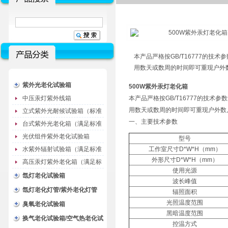
本产品严格按GB/T16777的
用数天或数周的时间即可重现户外数
紫外光老化试验箱
500W紫外汞灯老化箱
中压汞灯紫外线箱
本产品严格按GB/T16777的技
用数天或数周的时间即可重现户外数月
立式紫外光耐候试验箱（标准
一、主要技术参数
型）
台式紫外光老化箱（满足标准
GB/T16776）
光伏组件紫外老化试验箱
型号
水紫外辐射试验箱（满足标准
工作室尺寸D*W*H（mm）
外形尺寸D*W*H（mm）
JC485-1992）
高压汞灯紫外老化箱（满足标
使用光源
准GB/T16777）
氙灯老化试验箱
波长峰值
氙灯老化灯管/紫外老化灯管
辐照面积
光照温度范围
（耗材）
臭氧老化试验箱
黑暗温度范围
换气老化试验箱/空气热老化试
控温方式