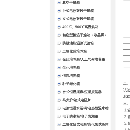
验箱
真空干燥箱
台式电热鼓风干燥箱
立式电热鼓风干燥箱
400℃、500℃高温烘箱
精密型恒温干燥箱（液晶屏）
防锈油脂湿热试验箱
二氧化碳培养箱
光照培养箱/人工气候培养箱
生化培养箱
恒温培养箱
二
种子老化箱
试
台式恒温摇床/恒温振荡器
北京
马弗炉/箱式电阻炉
三
电热恒温水浴锅/电热恒温水槽
1
电子防潮柜/电子防潮箱
2
3
二氧化硫试验箱/硫化氢试验箱