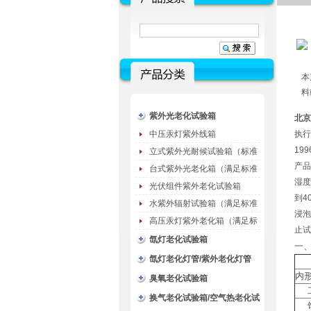
本
料
紫外光老化试验箱
北京
中压汞灯紫外线箱
执行标
19
立式紫外光耐候试验箱（标准
产品
型）
台式紫外光老化箱（满足标准
湿度
GB/T16776）
光伏组件紫外老化试验箱
到4
水紫外辐射试验箱（满足标准
浸泡
JC485-1992）
高压汞灯紫外老化箱（满足标
止试
准GB/T16777）
氙灯老化试验箱
一
氙灯老化灯管/紫外老化灯管
内形
（耗材）
臭氧老化试验箱
换气老化试验箱/空气热老化试