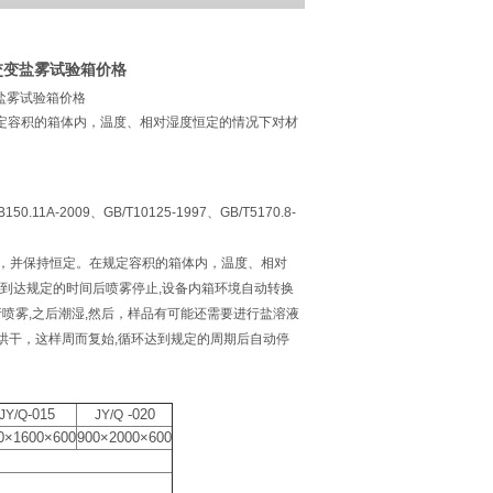
交变盐雾试验箱价格
盐雾试验箱价格
定容积的箱体内，温度、相对湿度恒定的情况下对材
0.11A-2009、GB/T10125-1997、GB/T5170.8-
点，并保持恒定。在规定容积的箱体内，温度、相对
,到达规定的时间后喷雾停止,设备内箱环境自动转换
行喷雾,之后潮湿,然后，样品有可能还需要进行盐溶液
烘干，这样周而复始,循环达到规定的周期后自动停
-015
-020
JY/Q
JY/Q
0×1600×600
900×2000×600