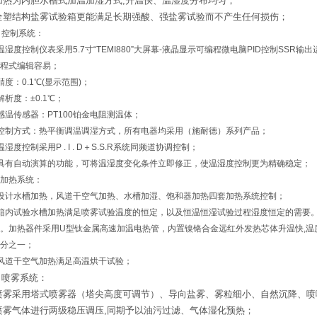
.加热为内胆水槽式加温加湿方式,升温快、温湿度分布均匀；
.全塑结构盐雾试验箱更能满足长期强酸、强盐雾试验而不产生任何损伤；
、
控制系统：
温湿度控制仪表采用5.7寸“TEMI880”大屏幕-液晶显示可编程微电脑PID控制SS
程式编辑容易；
精度：0.1℃(显示范围)；
解析度：±0.1℃；
感温传感器：PT100铂金电阻测温体；
控制方式：热平衡调温调湿方式，所有电器均采用（施耐德）系列产品；
温湿度控制采用P . I . D＋S.S.R系统同频道协调控制；
具有自动演算的功能，可将温湿度变化条件立即修正，使温湿度控制更为精确稳定；
加热系统：
设计水槽加热，风道干空气加热、水槽加湿、饱和器加热四套加热系统控制；
箱内试验水槽加热满足喷雾试验温度的恒定，以及恒温恒湿试验过程湿度恒定的需要
。加热器件采用U型钛金属高速加温电热管，内置镍铬合金远红外发热芯体升温快,温
分之一；
风道干空气加热满足高温烘干试验；
、喷雾系统：
.喷雾采用塔式喷雾器（塔尖高度可调节）、导向盐雾、雾粒细小、自然沉降、
.喷雾气体进行两级稳压调压,同期予以油污过滤、气体湿化预热；