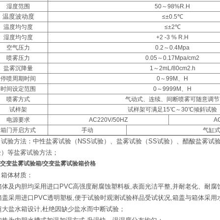
湿度范围
50～98%R.H
温度波动度
≤±0.5℃
温度均匀度
≤±2℃
湿度均匀度
+2 -3 % R.H
空气压力
0.2～0.4Mpa
喷雾压力
0.05～0.17Mpa/cm2
盐雾沉降量
1～2mL/80cm2.h
停喷周期时间
0～99M、H
时间设定范围
0～9999M、H
喷雾方式
气动式、连续、间断喷雾可随意调节
试样架
试样架可满足15℃～30℃倾斜试验
电源要求
AC220V/50HZ
A
箱门开启方式
手动
气缸
、试验方法：中性盐雾试验（NSS试验）、盐雾试验（SS试验）、醋酸盐雾试验
验）等盐雾试验方法；
交变盐雾试验箱/交变盐雾试验箱价格
、箱体材质：
.箱体及内胆均采用进口PVC高强度耐腐蚀塑料板,表面光洁平整,并耐老化、耐
.箱盖采用进口PVC透明塑板,便于试验时观测试验样品受试状况,箱盖与箱体采
.超大盐水箱设计,杜绝因缺少盐水而中断试验；