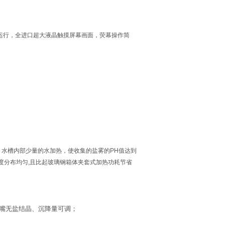
R输出运行，全进口超大液晶触摸屏幕画面，荧幕操作简
。水槽内部少量的水加热，使收集的盐雾的PH值达到
度分布均匀,且比起玻璃钢箱体夹套式加热功耗节省
喷嘴无盐结晶、沉降量可调；