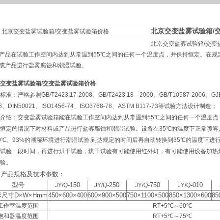
北京交变盐雾试验箱/
北京交变盐雾试验箱/交变
产品在试验工作空间内达到从常温到55℃之间的任何一个温度点，并保持恒定。在规
或产品进行盐雾腐蚀和潮湿试验。
交变盐雾试验箱/交变盐雾试验箱价格
准：严格参照GB/T2423.17-2008、GB/T2423.18—2000、GB/T10587-2006、GJB15
96、DIN50021、ISO1456-74、ISO3768-78、ASTM B117-73等试验方法设计制造；
介绍：交变盐雾试验箱能在试验工作空间内达到从常温到55℃之间的任何一个温度
恒定的情况下对材料或产品进行盐雾腐蚀和潮湿试验。设备在35℃的温度下正常喷雾
0℃、93%的潮湿环境进行潮湿试验,到达规定的时间后再自动转换到35℃的温度下进
试验一段时间，再进行烘干试验，烘干试验有可能使用红外灯，有可能使用设备加热
验。
、产品规格及技术参数：
型号
-150
-250
-750
-010
JY/Q
JY/Q
JY/Q
JY/Q
尺寸D×W×Hmm
450×600×400
600×900×500
750×1100×500
850×1300×600
85
工作室温度范围
RT+5℃～60℃
饱和器温度范围
RT+5℃～75℃