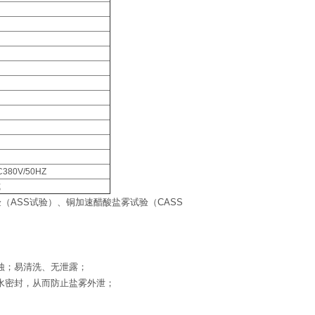
C380V/50HZ
式
（ASS试验）、铜加速醋酸盐雾试验（CASS
腐蚀；易清洗、无泄露；
用水密封，从而防止盐雾外泄；