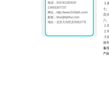
电话：010-81282620
3
13693307737
七、
网址：
http://www.010bjlh.com/
高
邮箱：
lihui@bjlihui.com
八
地址：北京大兴区滨河街27号
1.
2.
3.
服
备
产品