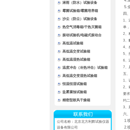
4
淋雨（防水）试验设备
5
霉菌试验箱/霉菌培养箱
四
沙尘（防尘）试验设备
1、
热空气消毒箱/干热灭菌箱
单，
2、
振动试验机/电磁式振动台
3、
高低温试验箱
4、
高低温交变试验箱
5、
高低温湿热试验箱
6、
7、
温度冲击（冷热冲击）试验箱
五、
高低温交变湿热试验箱
1、
恒温恒湿试验箱
2、
盐雾腐蚀试验箱
要求
精密型鼓风干燥箱
约二
3、
六
1
公司名称：北京北方利辉试验仪器
2
设备有限公司