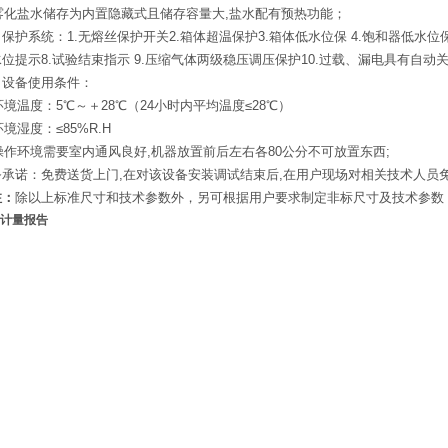
.雾化盐水储存为内置隐藏式且储存容量大,盐水配有预热功能；
保护系统：1.无熔丝保护开关2.箱体超温保护3.箱体低水位保 4.饱和器低水位保
水位提示8.试验结束指示 9.压缩气体两级稳压调压保护10.过载、漏电
、设备使用条件：
环境温度：5℃～＋28℃（24小时内平均温度≤28℃）
环境湿度：≤85%R.H
操作环境需要室内通风良好,机器放置前后左右各80公分不可放置东西;
务承诺：免费送货上门,在对该设备安装调试结束后,在用户现场对相关技术人员
注：
除以上标准尺寸和技术参数外，另可根据用户要求制定非标尺寸及技术参数
计量报告