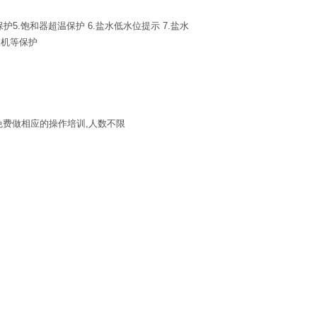
护5.饱和器超温保护 6.盐水低水位提示 7.盐水
具有自动关机等保护
免费做相应的操作培训,人数不限