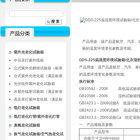
产品用途：该产品是航空、汽车、
验的温度环境变化参数及性能。
紫外光老化试验箱
GDS-225温湿度环境试验箱/北京湿
中压汞灯紫外线箱
产品用途：该产品是航空、汽车、家
立式紫外光耐候试验箱（标准
的温度环境变化参数及性能。
型）
台式紫外光老化箱（满足标准
执行标准
GB/T16776）
光伏组件紫外老化试验箱
GB10592－2008 高低温试验
水紫外辐射试验箱（满足标准
GB10586－2006 湿热试
JC485-1992）
高压汞灯紫外老化箱（满足标
GB2423.1－2008试验A 低温试验
准GB/T16777）
氙灯老化试验箱
GB2423.2－2008试验B 高温试
氙灯老化灯管/紫外老化灯管
GB2423.3－2006试验Ca 恒定
一、产品规格及参数
（耗材）
臭氧老化试验箱
产品型号
换气老化试验箱/空气热老化试
内形尺寸:D×W×Hmm