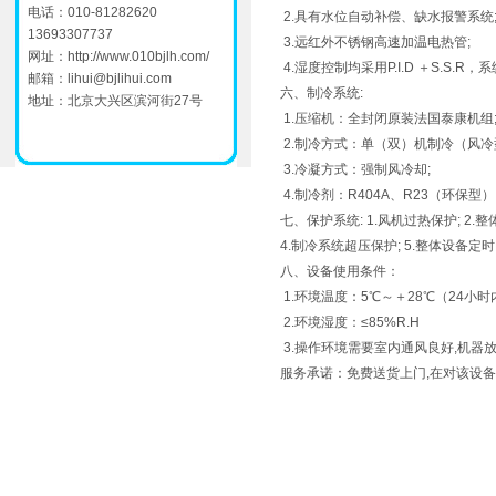
电话：010-81282620
2.具有水位自动补偿、缺水报警系统
13693307737
3.远红外不锈钢高速加温电热管;
网址：
http://www.010bjlh.com/
4.湿度控制均采用P.I.D ＋S.S.R
邮箱：
lihui@bjlihui.com
六、制冷系统:
地址：北京大兴区滨河街27号
1.压缩机：全封闭原装法国泰康机组
2.制冷方式：单（双）机制冷（风冷
3.冷凝方式：强制风冷却;
4.制冷剂：R404A、R23（环保型）
七、保护系统: 1.风机过热保护; 2.
4.制冷系统超压保护; 5.整体设备定
八、设备使用条件：
1.环境温度：5℃～＋28℃（24小时
2.环境湿度：≤85%R.H
3.操作环境需要室内通风良好,机器
服务承诺：免费送货上门,在对该设