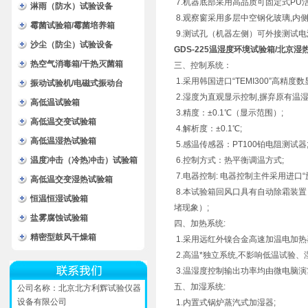
7.机器底部采用高品质可固定式PU活
淋雨（防水）试验设备
8.观察窗采用多层中空钢化玻璃,内
霉菌试验箱/霉菌培养箱
9.测试孔（机器左侧）可外接测试
沙尘（防尘）试验设备
GDS-225温湿度环境试验箱/北京湿
热空气消毒箱/干热灭菌箱
三、控制系统：
1.采用韩国进口“TEMI300”高精
振动试验机/电磁式振动台
2.湿度为直观显示控制,摒弃原有温
高低温试验箱
3.精度：±0.1℃（显示范围）;
高低温交变试验箱
4.解析度：±0.1℃;
高低温湿热试验箱
5.感温传感器：PT100铂电阻测试器
温度冲击（冷热冲击）试验箱
6.控制方式：热平衡调温方式;
7.电器控制: 电器控制主件采用进口“
高低温交变湿热试验箱
8.本试验箱回风口具有自动除霜装
恒温恒湿试验箱
堵现象）;
盐雾腐蚀试验箱
四、加热系统:
精密型鼓风干燥箱
1.采用远红外镍合金高速加温电加热
2.高温*独立系统,不影响低温试验、
3.温湿度控制输出功率均由微电脑演
五、加湿系统:
公司名称：北京北方利辉试验仪器
设备有限公司
1.内置式锅炉蒸汽式加湿器;