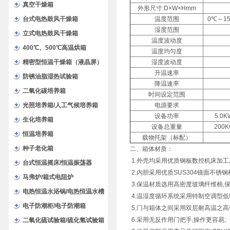
验箱
真空干燥箱
外形尺寸:D×W×Hmm
台式电热鼓风干燥箱
温度范围
0℃～1
湿度范围
立式电热鼓风干燥箱
温度波动度
400℃、500℃高温烘箱
温度均匀度
精密型恒温干燥箱（液晶屏）
湿度波动度
升温速率
防锈油脂湿热试验箱
降温速率
二氧化碳培养箱
时间设定范围
光照培养箱/人工气候培养箱
电源要求
设备功率
5.0K
生化培养箱
设备总重量
200K
恒温培养箱
载物托架（标配）
种子老化箱
二、箱体材质：
1.外壳均采用优质钢板数控机床加工
台式恒温摇床/恒温振荡器
2.内胆采用优质SUS304镜面不锈钢
马弗炉/箱式电阻炉
3.保温材质选用高密度玻璃纤维棉,保
电热恒温水浴锅/电热恒温水槽
4.温湿度循环系统采用特制空调型低
电子防潮柜/电子防潮箱
5.门与箱体之间采用双层耐高温之高
6.采用无反作用门把手,操作更容易;
二氧化硫试验箱/硫化氢试验箱