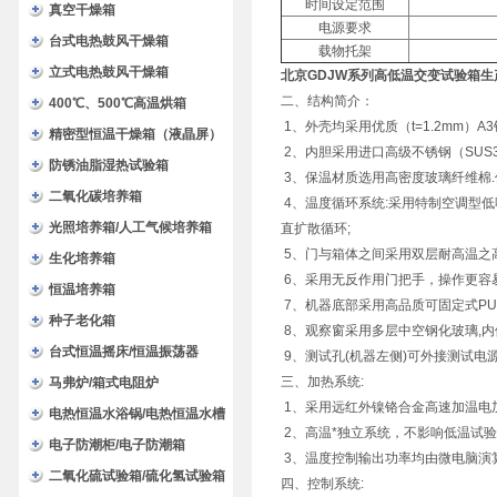
时间设定范围
验箱
真空干燥箱
电源要求
台式电热鼓风干燥箱
载物托架
立式电热鼓风干燥箱
北京GDJW系列高低温交变试验箱生
二、结构简介：
400℃、500℃高温烘箱
1、外壳均采用优质（t=1.2mm
精密型恒温干燥箱（液晶屏）
2、内胆采用进口高级不锈钢（SUS3
防锈油脂湿热试验箱
3、保温材质选用高密度玻璃纤维棉.保
二氧化碳培养箱
4、温度循环系统:采用特制空调型
光照培养箱/人工气候培养箱
直扩散循环;
5、门与箱体之间采用双层耐高温之
生化培养箱
6、采用无反作用门把手，操作更容易
恒温培养箱
7、机器底部采用高品质可固定式PU
种子老化箱
8、观察窗采用多层中空钢化玻璃,内
台式恒温摇床/恒温振荡器
9、测试孔(机器左侧)可外接测试电
三、加热系统:
马弗炉/箱式电阻炉
1、采用远红外镍铬合金高速加温电加
电热恒温水浴锅/电热恒温水槽
2、高温*独立系统，不影响低温试验
电子防潮柜/电子防潮箱
3、温度控制输出功率均由微电脑演
二氧化硫试验箱/硫化氢试验箱
四、控制系统: