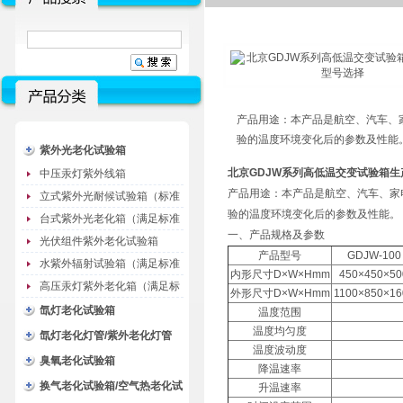
产品用途：本产品是航空、汽车、
验的温度环境变化后的参数及性能
紫外光老化试验箱
北京GDJW系列高低温交变试验箱生
中压汞灯紫外线箱
产品用途：本产品是航空、汽车、家
立式紫外光耐候试验箱（标准
验的温度环境变化后的参数及性能。
型）
台式紫外光老化箱（满足标准
一、产品规格及参数
GB/T16776）
光伏组件紫外老化试验箱
产品型号
GDJW-100
水紫外辐射试验箱（满足标准
内形尺寸D×W×Hmm
450×450×50
JC485-1992）
高压汞灯紫外老化箱（满足标
外形尺寸D×W×Hmm
1100×850×16
准GB/T16777）
氙灯老化试验箱
温度范围
温度均匀度
氙灯老化灯管/紫外老化灯管
温度波动度
（耗材）
臭氧老化试验箱
降温速率
换气老化试验箱/空气热老化试
升温速率