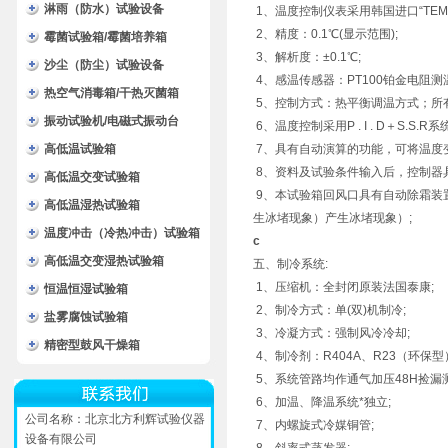
淋雨（防水）试验设备
1、温度控制仪表采用韩国进口“TEMI
2、精度：0.1℃(显示范围);
霉菌试验箱/霉菌培养箱
3、解析度：±0.1℃;
沙尘（防尘）试验设备
4、感温传感器：PT100铂金电阻测
热空气消毒箱/干热灭菌箱
5、控制方式：热平衡调温方式；所
振动试验机/电磁式振动台
6、温度控制采用P . I . D＋S.S
高低温试验箱
7、具有自动演算的功能，可将温度
8、资料及试验条件输入后，控制器
高低温交变试验箱
9、本试验箱回风口具有自动除霜装
高低温湿热试验箱
生冰堵现象）产生冰堵现象）;
温度冲击（冷热冲击）试验箱
c
高低温交变湿热试验箱
五、制冷系统:
1、压缩机：全封闭原装法国泰康;
恒温恒湿试验箱
2、制冷方式：单(双)机制冷;
盐雾腐蚀试验箱
3、冷凝方式：强制风冷冷却;
精密型鼓风干燥箱
4、制冷剂：R404A、R23（环保型
5、系统管路均作通气加压48H捡漏测
6、加温、降温系统*独立;
公司名称：北京北方利辉试验仪器
7、内螺旋式冷媒铜管;
设备有限公司