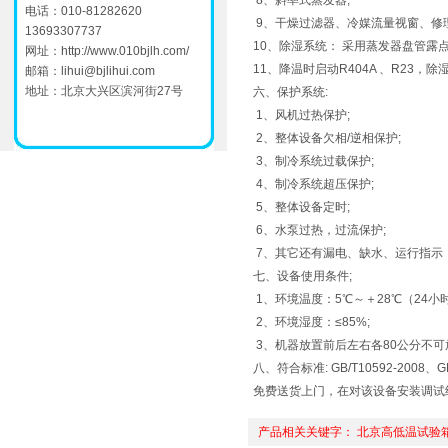
8、斜率式蒸发器;
电话：010-81282620
9、干燥过滤器、冷媒流量视窗、修
13693307737
10、除湿系统： 采用蒸发器盘管露
网址：
http://www.010bjlh.com/
11、降温时启动R404A 、R23，除
邮箱：
lihui@bjlihui.com
地址：北京大兴区滨河街27号
六、保护系统:
1、风机过热保护;
2、整体设备欠相/逆相保护;
3、制冷系统过载保护;
4、制冷系统超压保护;
5、整体设备定时;
6、水泵过热，过流保护;
7、其它还有漏电、缺水、运行指示
七、设备使用条件;
1、环境温度：5℃～＋28℃（24小时
2、环境湿度：≤85%;
3、机器放置前后左右各80公分不可
八、符合标准: GB/T10592-2008、GB
免费送货上门，在对该设备安装调试
产品相关关键字：
北京高低温试验