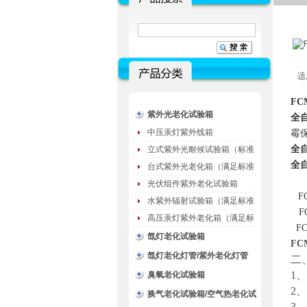
适
FC
紫外光老化试验箱
全自
中压汞灯紫外线箱
霉
全自
立式紫外光耐候试验箱（标准
全自
型）
台式紫外光老化箱（满足标准
GB/T16776）
光伏组件紫外老化试验箱
F
水紫外辐射试验箱（满足标准
F
JC485-1992）
高压汞灯紫外老化箱（满足标
FC
准GB/T16777）
氙灯老化试验箱
FC
氙灯老化灯管/紫外老化灯管
二
1
（耗材）
臭氧老化试验箱
2
换气老化试验箱/空气热老化试
3