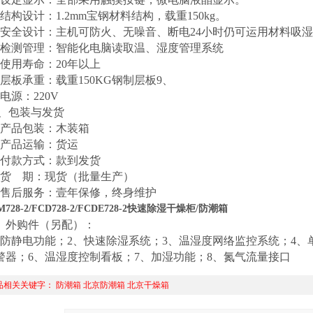
、结构设计：1.2mm宝钢材料结构，载重150kg。
、安全设计：主机可防火、无噪音、断电24小时仍可运用材料吸
、检测管理：智能化电脑读取温、湿度管理系统
、使用寿命：20年以上
、层板承重：载重150KG钢制层板9、
电源：220V
、包装与发货
、产品包装：木装箱
、产品运输：货运
、付款方式：款到发货
、货 期：现货（批量生产）
、售后服务：壹年保修，终身维护
M728-2/FCD728-2/FCDE728-2快速除湿干燥柜/防潮箱
、外购件（另配）：
、防静电功能；2、快速除湿系统；3、温湿度网络监控系统；4、
警器；6、温湿度控制看板；7、加湿功能；8、氮气流量接口
品相关关键字：
防潮箱
北京防潮箱
北京干燥箱