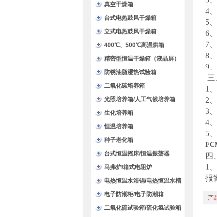
验箱
真空干燥箱
4
台式电热鼓风干燥箱
5
立式电热鼓风干燥箱
6
7
400℃、500℃高温烘箱
8
精密型恒温干燥箱（液晶屏）
9
、
防锈油脂湿热试验箱
三
二氧化碳培养箱
1
光照培养箱/人工气候培养箱
2
3
生化培养箱
4
恒温培养箱
5
种子老化箱
FC
台式恒温摇床/恒温振荡器
四
1
马弗炉/箱式电阻炉
报
电热恒温水浴锅/电热恒温水槽
电子防潮柜/电子防潮箱
产
二氧化硫试验箱/硫化氢试验箱