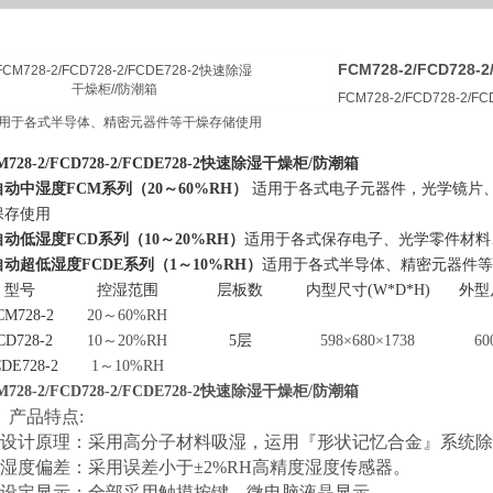
FCM728-2/FCD728
FCM728-2/FCD728-2
用于各式半导体、精密元器件等干燥存储使用
M728-2/FCD728-2/FCDE728-2快速除湿干燥柜/防潮箱
动中湿度FCM系列（20～60%RH）
适用于各式电子元器件，光学镜片
保存使用
动低湿度FCD系列（10～20%RH）
适用于各式保存电子、光学零件材料
动超低湿度FCDE系列（1～10%RH）
适用于各式半导体、精密元器件等
型号
控湿范围
层板数
内型尺寸
(W*D*H)
外型
CM728-2
20
～
60%RH
CD728-2
10
～
20%RH
5层
598
×
680
×
1738
60
DE728-2
1
～
10%RH
M728-2/FCD728-2/FCDE728-2快速除湿干燥柜/防潮箱
、产品特点:
、设计原理：采用高分子材料吸湿，运用『形状记忆合金』系统
、湿度偏差：采用误差小于±2%RH高精度湿度传感器。
、设定显示：全部采用触摸按键，微电脑液晶显示。