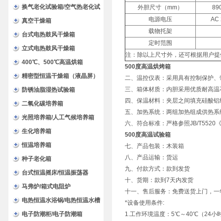
换气老化试验箱/空气热老化试
外胆尺寸（mm）
89
电源电压
AC 
验箱
真空干燥箱
载物托架
台式电热鼓风干燥箱
定时范围
立式电热鼓风干燥箱
注：除以上尺寸外，还可根据用户提
400℃、500℃高温烘箱
500度高温烘烤箱
精密型恒温干燥箱（液晶屏）
二、温控仪表：采用具有控制保护、
三、箱体材质：内胆采用优质耐高温
防锈油脂湿热试验箱
四、保温材料：夹层之间填充硅酸铝
二氧化碳培养箱
五、加热系统：两组加热组成供热系
光照培养箱/人工气候培养箱
六、符合标准：严格参照JB/T552
生化培养箱
500度高温试验箱
恒温培养箱
七、产品包装：木装箱
八、产品运输：货运
种子老化箱
九、付款方式：款到发货
台式恒温摇床/恒温振荡器
十、货期：款到7天内发货
马弗炉/箱式电阻炉
十一、售后服务：免费送货上门，一
电热恒温水浴锅/电热恒温水槽
*设备使用条件:
电子防潮柜/电子防潮箱
1.工作环境温度：5℃～40℃（24小