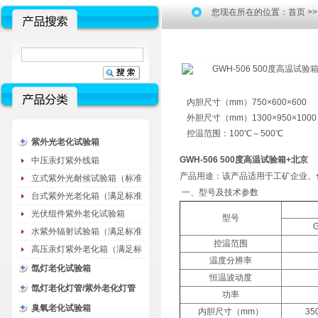
您现在所在的位置：
首页
>
内胆尺寸（mm）750×600×600
外胆尺寸（mm）1300×950×1000
控温范围：100℃～500℃
紫外光老化试验箱
GWH-506 500度高温试验箱+北京
中压汞灯紫外线箱
产品用途：该产品适用于工矿企业、
立式紫外光耐候试验箱（标准
一、型号及技术参数
型）
台式紫外光老化箱（满足标准
GB/T16776）
光伏组件紫外老化试验箱
型号
水紫外辐射试验箱（满足标准
控温范围
JC485-1992）
高压汞灯紫外老化箱（满足标
温度分辨率
准GB/T16777）
氙灯老化试验箱
恒温波动度
氙灯老化灯管/紫外老化灯管
功率
（耗材）
臭氧老化试验箱
内胆尺寸（mm）
35