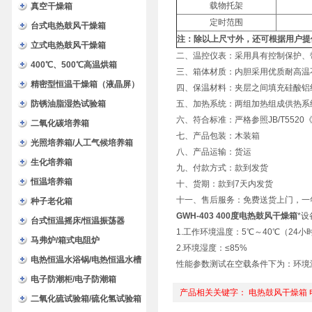
载物托架
验箱
真空干燥箱
定时范围
台式电热鼓风干燥箱
注：除以上尺寸外，还可根据用户提
立式电热鼓风干燥箱
二、温控仪表：采用具有控制保护、
400℃、500℃高温烘箱
三、箱体材质：内胆采用优质耐高温
精密型恒温干燥箱（液晶屏）
四、保温材料：夹层之间填充硅酸铝
防锈油脂湿热试验箱
五、加热系统：两组加热组成供热系
六、符合标准：严格参照JB/T552
二氧化碳培养箱
七、产品包装：木装箱
光照培养箱/人工气候培养箱
八、产品运输：货运
生化培养箱
九、付款方式：款到发货
恒温培养箱
十、货期：款到7天内发货
十一、售后服务：免费送货上门，一
种子老化箱
GWH-403 400度电热鼓风干燥箱
*设
台式恒温摇床/恒温振荡器
1.工作环境温度：5℃～40℃（24小
马弗炉/箱式电阻炉
2.环境湿度：≤85%
电热恒温水浴锅/电热恒温水槽
性能参数测试在空载条件下为：环境温
电子防潮柜/电子防潮箱
产品相关关键字：
电热鼓风干燥箱
二氧化硫试验箱/硫化氢试验箱