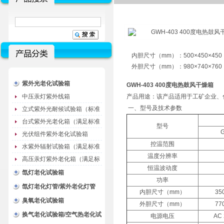
内胆尺寸（mm）：500×450×450
外胆尺寸（mm）：980×740×760
紫外光老化试验箱
GWH-403 400度电热鼓风干燥箱
中压汞灯紫外线箱
产品用途：该产品适用于工矿企业、
一、型号及技术参数
立式紫外光耐候试验箱（标准
型）
台式紫外光老化箱（满足标准
型号
GB/T16776）
光伏组件紫外老化试验箱
控温范围
水紫外辐射试验箱（满足标准
温度分辨率
JC485-1992）
高压汞灯紫外老化箱（满足标
恒温波动度
准GB/T16777）
氙灯老化试验箱
功率
氙灯老化灯管/紫外老化灯管
内胆尺寸（mm）
35
（耗材）
臭氧老化试验箱
外胆尺寸（mm）
77
换气老化试验箱/空气热老化试
电源电压
AC 