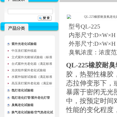
型号QL-225
内形尺寸:D×W×H m
外形尺寸:D×W×H m
紫外光老化试验箱
中压汞灯紫外线箱
臭氧浓度：浓度范围
立式紫外光耐候试验箱（标准
QL-225橡胶耐
型）
台式紫外光老化箱（满足标准
GB/T16776）
光伏组件紫外老化试验箱
胶，热塑性橡胶
水紫外辐射试验箱（满足标准
态拉伸变形下，
JC485-1992）
高压汞灯紫外老化箱（满足标
准GB/T16777）
暴露于密闭无光
氙灯老化试验箱
氙灯老化灯管/紫外老化灯管
中，按预定时间
（耗材）
臭氧老化试验箱
性能的变化程度
换气老化试验箱/空气热老化试