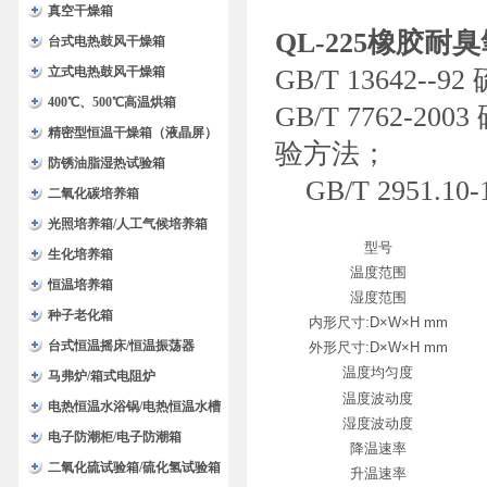
验箱
真空干燥箱
QL-225橡胶耐
台式电热鼓风干燥箱
立式电热鼓风干燥箱
GB/T 1364
400℃、500℃高温烘箱
GB/T 7762-
精密型恒温干燥箱（液晶屏）
验方法；
防锈油脂湿热试验箱
GB/T 2951.
二氧化碳培养箱
光照培养箱/人工气候培养箱
型号
生化培养箱
温度范围
恒温培养箱
湿度范围
种子老化箱
内形尺寸:D×W×H mm
台式恒温摇床/恒温振荡器
外形尺寸:D×W×H mm
温度均匀度
马弗炉/箱式电阻炉
温度波动度
电热恒温水浴锅/电热恒温水槽
湿度波动度
电子防潮柜/电子防潮箱
降温速率
二氧化硫试验箱/硫化氢试验箱
升温速率