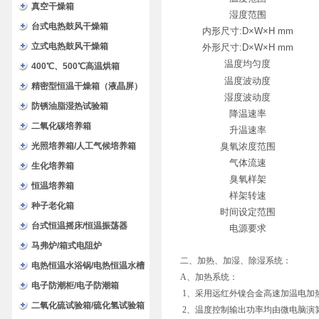
验箱
真空干燥箱
湿度范围
台式电热鼓风干燥箱
内形尺寸:D×W×H mm
立式电热鼓风干燥箱
外形尺寸:D×W×H mm
温度均匀度
400℃、500℃高温烘箱
温度波动度
精密型恒温干燥箱（液晶屏）
湿度波动度
防锈油脂湿热试验箱
降温速率
二氧化碳培养箱
升温速率
光照培养箱/人工气候培养箱
臭氧浓度范围
气体流速
生化培养箱
臭氧样架
恒温培养箱
样架转速
种子老化箱
时间设定范围
台式恒温摇床/恒温振荡器
电源要求
马弗炉/箱式电阻炉
二、加热、加湿、除湿系统：
电热恒温水浴锅/电热恒温水槽
A、加热系统：
电子防潮柜/电子防潮箱
1、采用远红外镍合金高速加温电加
二氧化硫试验箱/硫化氢试验箱
2、温度控制输出功率均由微电脑演