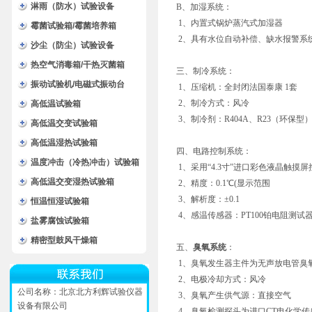
淋雨（防水）试验设备
B、加湿系统：
1、内置式锅炉蒸汽式加湿器
霉菌试验箱/霉菌培养箱
2、具有水位自动补偿、缺水报警系
沙尘（防尘）试验设备
热空气消毒箱/干热灭菌箱
三、制冷系统：
振动试验机/电磁式振动台
1、压缩机：全封闭法国泰康 1套
2、制冷方式：风冷
高低温试验箱
3、制冷剂：R404A、R23（环保型
高低温交变试验箱
高低温湿热试验箱
四、电路控制系统：
温度冲击（冷热冲击）试验箱
1、采用“4.3寸”进口彩色液晶触摸
高低温交变湿热试验箱
2、精度：0.1℃(显示范围
3、解析度：±0.1
恒温恒湿试验箱
4、感温传感器：PT100铂电阻测试
盐雾腐蚀试验箱
精密型鼓风干燥箱
五、
臭氧系统
：
1、臭氧发生器主件为无声放电管臭氧
2、电极冷却方式：风冷
公司名称：北京北方利辉试验仪器
3、臭氧产生供气源：直接空气
设备有限公司
4、臭氧检测探头为进口CT电化学