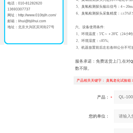
电话：010-81282620
5、臭氧检测探头输出信号：4～20m
13693307737
6、臭氧检测探头采集精度：≤±5%F.
网址：
http://www.010bjlh.com/
邮箱：
lihui@bjlihui.com
地址：北京大兴区滨河街27号
六、设备使用条件:
1、环境温度：5℃～＋28℃（24小时
2、环境湿度：≤85%;
3、机器放置前后左右各80公分不可
服务承诺：免费送货上门,在对
数不限。
产品相关关键字：
臭氧老化试验箱
产品：
您的单位：