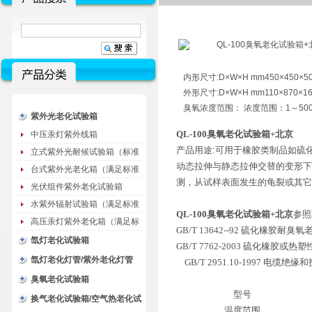
内形尺寸:D×W×H mm450×450×5
外形尺寸:D×W×H mm110×870×16
臭氧浓度范围： 浓度范围：1～500
紫外光老化试验箱
QL-100臭氧老化试验箱+北京
中压汞灯紫外线箱
产品用途:可用于橡胶类制品如硫
立式紫外光耐候试验箱（标准
动态拉伸与静态拉伸交替的变形下
型）
台式紫外光老化箱（满足标准
测，从试样表面发生的龟裂或其它
GB/T16776）
光伏组件紫外老化试验箱
水紫外辐射试验箱（满足标准
QL-100臭氧老化试验箱+北京
参照
JC485-1992）
高压汞灯紫外老化箱（满足标
GB/T 13642--92 硫化橡胶
准GB/T16777）
氙灯老化试验箱
GB/T 7762-2003 硫化橡胶
氙灯老化灯管/紫外老化灯管
GB/T 2951.10-1997 电
（耗材）
臭氧老化试验箱
型号
换气老化试验箱/空气热老化试
温度范围