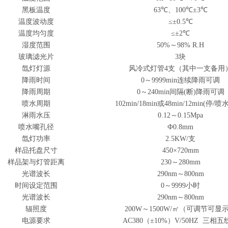
黑板温度
63℃、100℃±3℃
温度波动度
≤±0.5℃
温度均匀度
≤±2℃
湿度范围
50%～98% R.H
玻璃滤光片
3
块
氙灯灯源
风冷式灯管
4
支
（其中一支备用
降雨时间
0～9999min连续降雨可调
降雨周期
0～240min间隔(断)降雨可调
喷水周期
102min/18min或48min/12min(停/
淋雨水压
0.12～0.15Mpa
喷水嘴孔径
Ф
0.8mm
氙灯功率
2.5
KW
/支
样品托盘尺寸
450×720mm
样品架与灯管距离
230～280mm
光谱波长
290nm～800nm
时间设定范围
0～9999小时
光谱波长
290nm～800nm
辐照度
200W～
1500
W/㎡
（可调节可显
电源要求
AC380（±10%）V/50HZ 三相