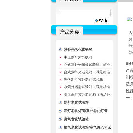
内
外
氙
紫外光老化试验箱
氙
中压汞灯紫外线箱
SN
立式紫外光耐候试验箱（标准
产
型）
台式紫外光老化箱（满足标准
制
GB/T16776）
光伏组件紫外老化试验箱
适
水紫外辐射试验箱（满足标准
性
JC485-1992）
高压汞灯紫外老化箱（满足标
一
准GB/T16777）
氙灯老化试验箱
氙灯老化灯管/紫外老化灯管
（耗材）
臭氧老化试验箱
换气老化试验箱/空气热老化试