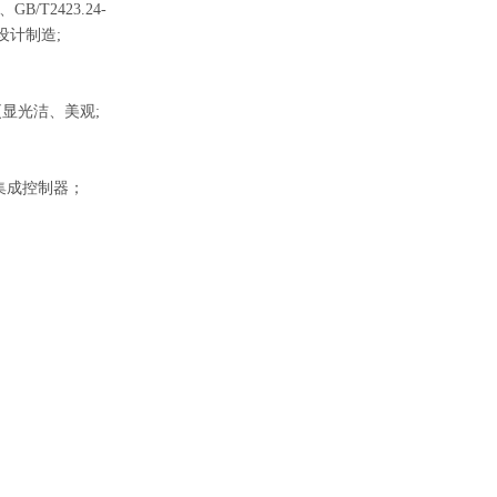
、GB/T2423.24-
准设计制造;
更显光洁、美观;
集成控制器；