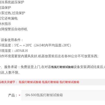
.制冷系统超压保护
超温保护
水泵过热,过流保护
.其它还有漏电
缺水指示
.故障报警后自动停机
、设备使用条件：
环境温度：5℃～＋28℃（24小时内平均温度≤28℃）
环境湿度：≤85%R.H
.操作环境需要室内通风良好,机器放置前后左右各80公分不可放置东西;
一
、服务承诺：免费送货上门,在对该
设备安装调试结束后
氙弧灯耐候试验箱
培训,人数不限。
品相关关键字：
氙弧灯耐候试验箱
氙弧灯耐候箱
氙灯耐候试验箱
产品：