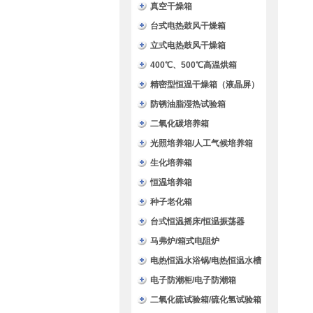
验箱
真空干燥箱
台式电热鼓风干燥箱
立式电热鼓风干燥箱
400℃、500℃高温烘箱
精密型恒温干燥箱（液晶屏）
防锈油脂湿热试验箱
二氧化碳培养箱
光照培养箱/人工气候培养箱
生化培养箱
恒温培养箱
种子老化箱
台式恒温摇床/恒温振荡器
马弗炉/箱式电阻炉
电热恒温水浴锅/电热恒温水槽
电子防潮柜/电子防潮箱
二氧化硫试验箱/硫化氢试验箱