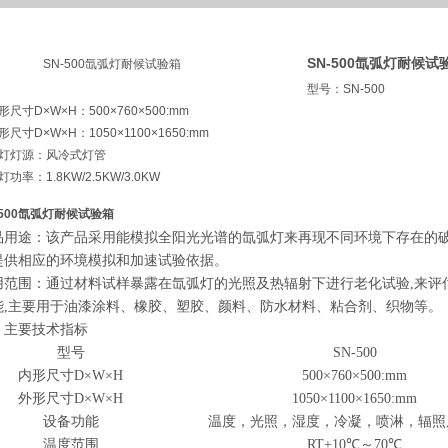
SN-500氙弧灯耐候试
型号：SN-500
形尺寸D×W×H：500×760×500:mm
形尺寸D×W×H：1050×1100×1650:mm
灯灯源：风冷式灯管
灯功率：1.8KW/2.5KW/3.0KW
-500氙弧灯耐候试验箱
品用途：该产品采用能模拟全阳光光谱的氙弧灯来再现不同环境下存在的破
提供相应的环境模拟和加速试验依据。
用范围：通过材料试样暴露在氙弧灯的光照及热辐射下进行老化试验,来评
能,主要用于油漆涂料、橡胶、塑胶、颜料、防水材料、粘合剂、织物等。
、主要技术指标
型号
SN-
500
内形尺寸D×W×H
500×760×500:mm
外形尺寸D×W×H
1050×1100×1650
:mm
设备功能
温度，光照，
湿度
，
冷凝
，喷淋，
辐照
温度范围
RT+10℃～70℃