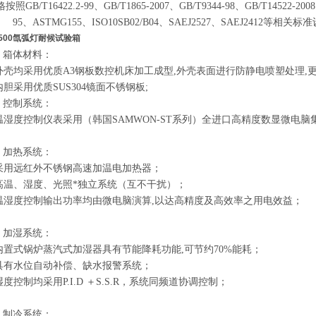
照GB/T16422.2-99、GB/T1865-2007、GB/T9344-98、GB/T14522-2008
95、ASTMG155、ISO10SB02/B04、SAEJ2527、SAEJ2412等相关标
-500氙弧灯耐候试验箱
、箱体材料：
.外壳均采用优质A3钢板数控机床加工成型,外壳表面进行防静电喷塑处理,
内胆采用优质SUS304镜面不锈钢板;
、控制系统：
.温湿度控制仪表采用（韩国SAMWON-ST系列）全进口高精度数显微电脑
、加热系统：
.采用远红外不锈钢高速加温电加热器；
.高温、湿度、光照*独立系统（互不干扰）；
.温湿度控制输出功率均由微电脑演算,以达高精度及高效率之用电效益；
、加湿系统：
.内置式锅炉蒸汽式加湿器具有节能降耗功能,可节约70%能耗；
.具有水位自动补偿、缺水报警系统；
湿度控制均采用P.I.D ＋S.S.R，系统同频道协调控制；
、制冷系统：