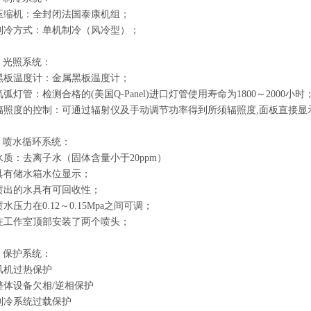
.压缩机：全封闭法国泰康机组；
.制冷方式：单机制冷（风冷型）；
、光照系统：
.黑板温度计：金属黑板温度计；
氙弧灯管：检测合格的(美国Q-Panel)进口灯管使用寿命为1800～2000小时
.辐照度的控制：可通过辐射仪及手动调节功率得到所须辐照度,面板直接
、喷水循环系统：
水质：去离子水（固体含量小于20ppm）
.具有储水箱水位显示；
.喷出的水具有可回收性；
喷水压力在0.12～0.15Mpa之间可调；
.在工作室顶部安装了两个喷头；
、保护系统：
.风机过热保护
.整体设备欠相/逆相保护
.制冷系统过载保护