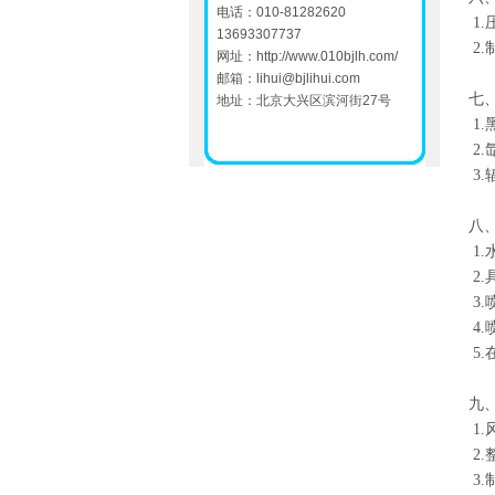
电话：010-81282620
1
13693307737
2
网址：
http://www.010bjlh.com/
邮箱：
lihui@bjlihui.com
七
地址：北京大兴区滨河街27号
1
2.
3
八
1.
2
3
4.
5
九
1
2
3