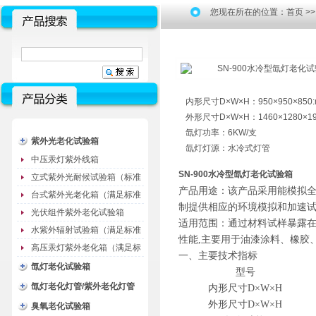
您现在所在的位置：
首页
>
内形尺寸D×W×H：950×950×850
外形尺寸D×W×H：1460×1280×19
氙灯功率：6KW/支
紫外光老化试验箱
氙灯灯源：水冷式灯管
中压汞灯紫外线箱
SN-900水冷型氙灯老化试验箱
立式紫外光耐候试验箱（标准
产品用途：该产品采用能模拟全
型）
台式紫外光老化箱（满足标准
制提供相应的环境模拟和加速
GB/T16776）
光伏组件紫外老化试验箱
适用范围：通过材料试样暴露在
水紫外辐射试验箱（满足标准
性能,主要用于油漆涂料、橡胶
JC485-1992）
高压汞灯紫外老化箱（满足标
一、主要技术指标
准GB/T16777）
氙灯老化试验箱
型号
氙灯老化灯管/紫外老化灯管
内形尺寸D×W×H
外形尺寸D×W×H
（耗材）
臭氧老化试验箱