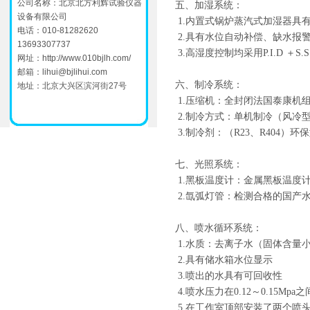
公司名称：北京北方利辉试验仪器
五、加湿系统：
设备有限公司
1.内置式锅炉蒸汽式加湿器具有
电话：010-81282620
2.具有水位自动补偿、缺水报
13693307737
3.高湿度控制均采用P.I.D ＋
网址：
http://www.010bjlh.com/
邮箱：
lihui@bjlihui.com
六、制冷系统：
地址：北京大兴区滨河街27号
1.压缩机：全封闭法国泰康机
2.制冷方式：单机制冷（风冷
3.制冷剂：（R23、R404）环
七、光照系统：
1.黑板温度计：金属黑板温度
2.氙弧灯管：检测合格的国产水
八、喷水循环系统：
1.水质：去离子水（固体含量小于
2.具有储水箱水位显示
3.喷出的水具有可回收性
4.喷水压力在0.12～0.15Mpa
5.在工作室顶部安装了两个喷