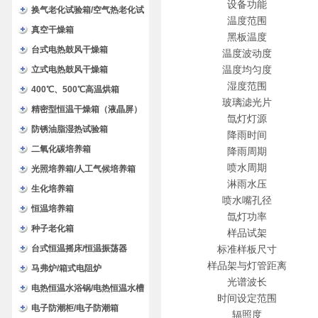
设备功能
换气老化试验箱/空气热老化试
温度范围
验箱
真空干燥箱
黑板温度
台式电热鼓风干燥箱
温度波动度
立式电热鼓风干燥箱
温度均匀度
湿度范围
400℃、500℃高温烘箱
玻璃滤光片
精密型恒温干燥箱（液晶屏）
氙灯灯源
防锈油脂湿热试验箱
降雨时间
二氧化碳培养箱
降雨周期
喷水周期
光照培养箱/人工气候培养箱
淋雨水压
生化培养箱
喷水嘴孔径
恒温培养箱
氙灯功率
种子老化箱
样品试架
台式恒温摇床/恒温振荡器
标准样板尺寸
样品架与灯管距离
马弗炉/箱式电阻炉
光谱波长
电热恒温水浴锅/电热恒温水槽
时间设定范围
电子防潮柜/电子防潮箱
辐照度