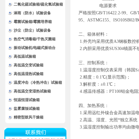
二氧化硫试验箱/硫化氢试验箱
电源要求
严格按照GB/T16422.2-99、GB/T1
淋雨（防水）试验设备
95、ASTMG155、ISO10SB02
霉菌试验箱/霉菌培养箱
沙尘（防尘）试验设备
二、箱体材料：
热空气消毒箱/干热灭菌箱
1.外壳均采用优质A3钢板数控
振动试验机/电磁式振动台
2.内胆采用优质SUS304镜面不
高低温试验箱
三、控制系统：
高低温交变试验箱
1.温湿度控制仪表采用（韩国S
高低温湿热试验箱
2.精度：0.1℃(显示范围)；
温度冲击（冷热冲击）试验箱
3.解析度：±0.1℃；
高低温交变湿热试验箱
4.感温传感器：PT100铂金电
恒温恒湿试验箱
四、加热系统：
盐雾腐蚀试验箱
1.采用远红外镍合金高速加温
精密型鼓风干燥箱
2.高温、湿度、光照*独立系
3.温湿度控制输出功率均由微