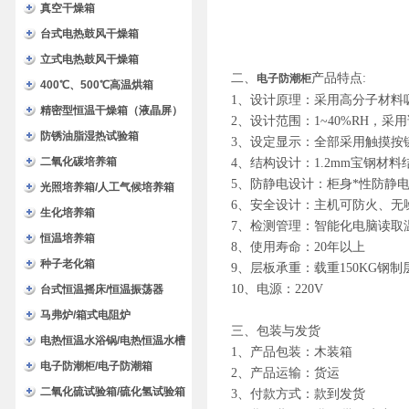
验箱
真空干燥箱
台式电热鼓风干燥箱
立式电热鼓风干燥箱
二、
产品特点
:
电子防潮柜
400℃、500℃高温烘箱
1、
设计原理：采用高分子材料
精密型恒温干燥箱（液晶屏）
2、
设计范围：1~40%RH，采
防锈油脂湿热试验箱
3、
设定显示：全部采用触摸按
二氧化碳培养箱
4、
结构设计：1.2mm宝钢材料结
5、
防静电设计：柜身*性防静电
光照培养箱/人工气候培养箱
6、
安全设计：主机可防火、无
生化培养箱
7、
检测管理：智能化电脑读取
恒温培养箱
8、
使用寿命：20年以上
种子老化箱
9、层板承重：载重150KG钢制
10、电源：220V
台式恒温摇床/恒温振荡器
马弗炉/箱式电阻炉
三
、包装与发货
电热恒温水浴锅/电热恒温水槽
1、产品包装：木装箱
电子防潮柜/电子防潮箱
2、产品运输：货运
二氧化硫试验箱/硫化氢试验箱
3、付款方式：
款到发货