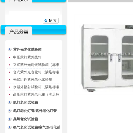
紫外光老化试验箱
中压汞灯紫外线箱
立式紫外光耐候试验箱（标准
型）
台式紫外光老化箱（满足标准
GB/T16776）
光伏组件紫外老化试验箱
水紫外辐射试验箱（满足标准
JC485-1992）
高压汞灯紫外老化箱（满足标
准GB/T16777）
氙灯老化试验箱
氙灯老化灯管/紫外老化灯管
（耗材）
臭氧老化试验箱
换气老化试验箱/空气热老化试