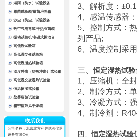
淋雨（防水）试验设备
3
、解析度：
±0.1
霉菌试验箱/霉菌培养箱
4
、感温传感器
沙尘（防尘）试验设备
5
、控制方式：
热空气消毒箱/干热灭菌箱
列产品
;
振动试验机/电磁式振动台
高低温试验箱
6
、温度控制采
高低温交变试验箱
高低温湿热试验箱
三
、
恒定湿热试验
温度冲击（冷热冲击）试验箱
1
、压缩机：全
高低温交变湿热试验箱
恒温恒湿试验箱
2
、制冷方式：
盐雾腐蚀试验箱
3
、冷凝方式：
精密型鼓风干燥箱
4
、制冷剂：
R40
公司名称：北京北方利辉试验仪器
四、
恒定湿热试验
设备有限公司