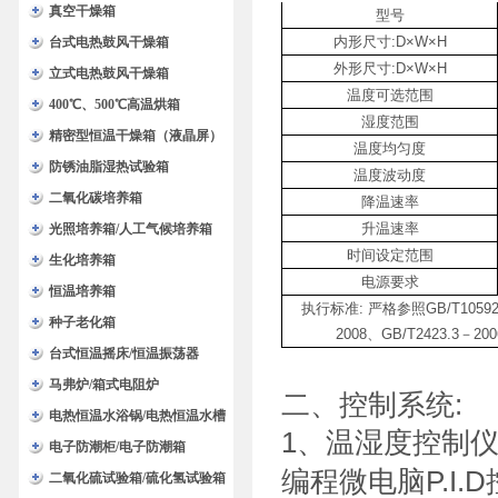
验箱
真空干燥箱
型号
内形尺寸
:D×W×H
台式电热鼓风干燥箱
外形尺寸
:D×W×H
立式电热鼓风干燥箱
温度可选范围
400℃、500℃高温烘箱
湿度范围
精密型恒温干燥箱（液晶屏）
温度均匀度
防锈油脂湿热试验箱
温度波动度
二氧化碳培养箱
降温速率
升温速率
光照培养箱/人工气候培养箱
时间设定范围
生化培养箱
电源要求
恒温培养箱
执行标准
:
严格参照
GB/T1059
种子老化箱
2008
、
GB/T2423.3
－
200
台式恒温摇床/恒温振荡器
马弗炉/箱式电阻炉
二、控制系统
:
电热恒温水浴锅/电热恒温水槽
1
、
温湿度控制仪
电子防潮柜/电子防潮箱
编程微电脑
P.I.D
二氧化硫试验箱/硫化氢试验箱