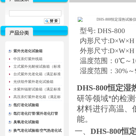
型号: DHS-800
内形尺寸:D×W×H 8
外形尺寸:D×W×H 14
紫外光老化试验箱
中压汞灯紫外线箱
温度范围：0℃～1
立式紫外光耐候试验箱（标准
湿度范围：30%～98
型）
台式紫外光老化箱（满足标准
GB/T16776）
光伏组件紫外老化试验箱
DHS-800
恒定湿
水紫外辐射试验箱（满足标准
研等领域*的检
JC485-1992）
高压汞灯紫外老化箱（满足标
准GB/T16777）
氙灯老化试验箱
材料进行高温、
氙灯老化灯管/紫外老化灯管
能。
（耗材）
臭氧老化试验箱
一、
DHS-800
恒
换气老化试验箱/空气热老化试