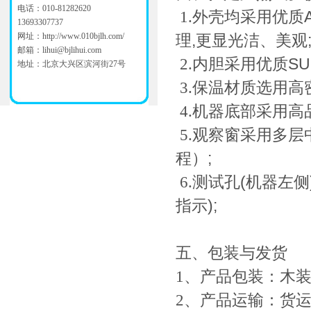
电话：010-81282620
1.
外壳均采用优质
13693307737
网址：
http://www.010bjlh.com/
理
,
更显光洁、美观
邮箱：
lihui@bjlihui.com
2.
内胆采用优质
SU
地址：北京大兴区滨河街27号
3.
保温材质选用高
4
.
机器底部采用高
5
.
观察窗采用多层
程）
;
6
.
测试孔
(
机器左侧
指示
);
五
、包装与发货
1
、产品包装：木
2
、产品运输：货