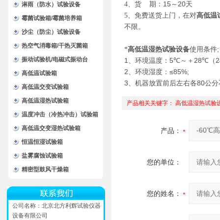
15
20
4
、货 期：
～
天
淋雨（防水）试验设备
5
、免费送货上门，在对
高低温
霉菌试验箱/霉菌培养箱
不限。
沙尘（防尘）试验设备
热空气消毒箱/干热灭菌箱
使用条件
;
*
高低温湿热试验设备
振动试验机/电磁式振动台
1
5
～＋
28
（2
、环境温度：
℃
℃
2
≤85%;
、环境湿度：
高低温试验箱
3
80
、机器放置前后左右各
公分
高低温交变试验箱
高低温湿热试验箱
产品相关关键字：
高低温湿热试验
温度冲击（冷热冲击）试验箱
高低温交变湿热试验箱
产品：
恒温恒湿试验箱
盐雾腐蚀试验箱
您的单位：
精密型鼓风干燥箱
您的姓名：
公司名称：北京北方利辉试验仪器
设备有限公司