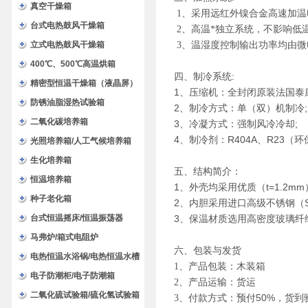
验箱
真空干燥箱
1
、采用远红外镍合金高速加温
台式电热鼓风干燥箱
2
、高温*独立系统，不影响低
3
、温湿度控制输出功率均由微
立式电热鼓风干燥箱
400℃、500℃高温烘箱
四、制冷系统
:
精密型恒温干燥箱（液晶屏）
1
、压缩机：全封闭原装法国泰
防锈油脂湿热试验箱
2
（
）
;
、制冷方式：单
双
机制冷
二氧化碳培养箱
3
;
、冷凝方式：强制风冷冷却
4
R404A
R23（
、制冷剂：
、
环
光照培养箱/人工气候培养箱
生化培养箱
五、结构简介：
恒温培养箱
1
（t=1.2mm
、外壳均采用优质
种子老化箱
2
（
、内胆采用进口高级不锈钢
3
台式恒温摇床/恒温振荡器
、保温材质选用高密度玻璃纤
马弗炉/箱式电阻炉
六
、包装与发货
电热恒温水浴锅/电热恒温水槽
1
、产品包装：木装箱
电子防潮柜/电子防潮箱
2
、产品运输：货运
二氧化硫试验箱/硫化氢试验箱
50%
3
、付款方式：预付
，货到