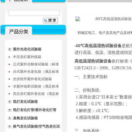
和确定电工、电子及其他产品及材
-
0℃
6
高低温湿热试验设备
是航
紫外光老化试验箱
进行高温、低温、湿热度或恒
中压汞灯紫外线箱
高低温湿热试验设备
执行标准
:
立式紫外光耐候试验箱（标准
GB/T2423.3
－
2006
、
GJB150.3A
型）
台式紫外光老化箱（满足标准
一、
主要技术指标
GB/T16776）
光伏组件紫外老化试验箱
水紫外辐射试验箱（满足标准
二、控制系统
:
JC485-1992）
高压汞灯紫外老化箱（满足标
1.
采用全进口“日本富士”数显
准GB/T16777）
氙灯老化试验箱
0.1
（
）;
2.
精度：
℃
显示范围
氙灯老化灯管/紫外老化灯管
0.1
;
3.
解析度：±
℃
PT100
4.
感温传感器：
铂金电
（耗材）
臭氧老化试验箱
换气老化试验箱/空气热老化试
三、加热系统
: