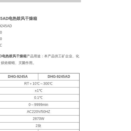
9245AD电热鼓风干燥箱
9245AD
0
0
℃
45AD电热鼓风干燥箱
产品用途：本产品供工矿企业、化
、烘焙熔蜡、灭菌作用。
DHG-9245A
DHG-9245AD
RT＋10℃～300℃
±1℃
0.1℃
0～9999min
AC220V/50HZ
2870W
2块