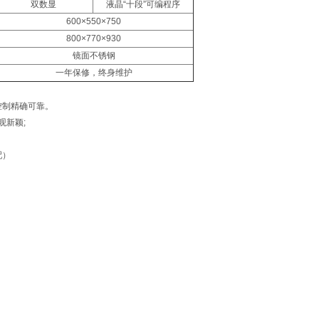
双数显
液晶“十段”可编程序
600×550×750
800×770×930
镜面不锈钢
一年保修，终身维护
控制精确可靠。
观新颖;
配）