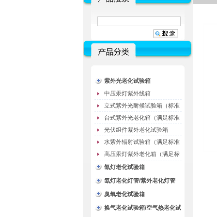
紫外光老化试验箱
中压汞灯紫外线箱
立式紫外光耐候试验箱（标准
型）
台式紫外光老化箱（满足标准
GB/T16776）
光伏组件紫外老化试验箱
水紫外辐射试验箱（满足标准
JC485-1992）
高压汞灯紫外老化箱（满足标
准GB/T16777）
氙灯老化试验箱
氙灯老化灯管/紫外老化灯管
（耗材）
臭氧老化试验箱
换气老化试验箱/空气热老化试