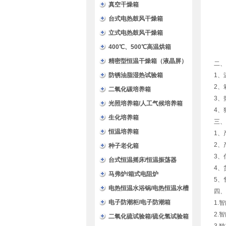
验箱
真空干燥箱
台式电热鼓风干燥箱
立式电热鼓风干燥箱
400℃、500℃高温烘箱
精密型恒温干燥箱（液晶屏）
二、
防锈油脂湿热试验箱
1、
2、
二氧化碳培养箱
3、
光照培养箱/人工气候培养箱
4、
生化培养箱
三、
恒温培养箱
1、
2、
种子老化箱
3、
台式恒温摇床/恒温振荡器
4、
马弗炉/箱式电阻炉
5、
电热恒温水浴锅/电热恒温水槽
四、
电子防潮柜/电子防潮箱
1.
2.
二氧化硫试验箱/硫化氢试验箱