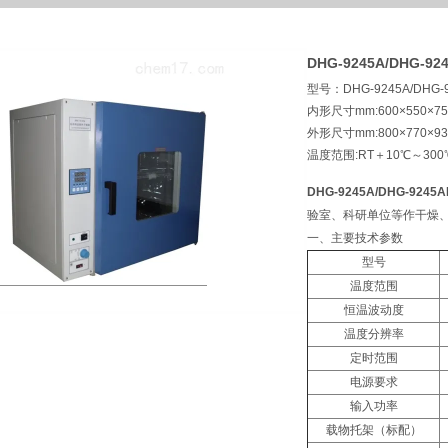
DHG-9245A/DHG-
型号：DHG-9245A/DHG-
内形尺寸mm:600×550×75
外形尺寸mm:800×770×93
温度范围:RT＋10℃～300
DHG-9245A/DHG-92
验室、科研单位等作干燥
一、主要技术参数
型号
温度范围
恒温波动度
温度分辨率
定时范围
电源要求
输入功率
载物托架（标配）