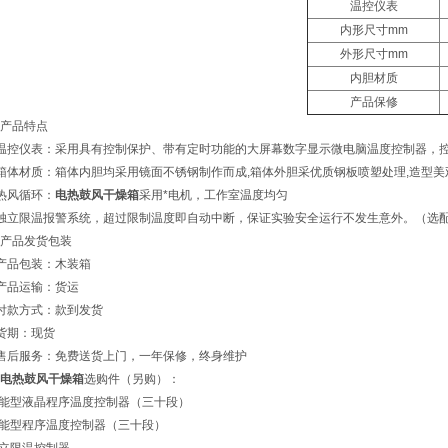
温控仪表
内形尺寸mm
外形尺寸mm
内胆材质
产品保修
产品特点
温控仪表：采用具有控制保护、带有定时功能的大屏幕数字显示微电脑温度控制器，
箱体材质：箱体内胆均采用镜面不锈钢制作而成,箱体外胆采优质钢板喷塑处理,造型美
热风循环：
电热鼓风干燥箱
采用*电机，工作室温度均匀
独立限温报警系统，超过限制温度即自动中断，保证实验安全运行不发生意外。（选
产品发货包装
产品包装：木装箱
产品运输：货运
付款方式：款到发货
货期：现货
售后服务：免费送货上门，一年保修，终身维护
电热鼓风干燥箱
选购件（另购）：
智能型液晶程序温度控制器（三十段）
智能型程序温度控制器（三十段）