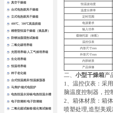
验箱
真空干燥箱
恒温波动度
台式电热鼓风干燥箱
温度分辨率
立式电热鼓风干燥箱
定时范围
电源要求
400℃、500℃高温烘箱
输入功率
精密型恒温干燥箱（液晶屏）
载物托架（标配）
防锈油脂湿热试验箱
温控仪表
二氧化碳培养箱
内形尺寸mm
光照培养箱/人工气候培养箱
外形尺寸mm
生化培养箱
内胆材质
恒温培养箱
产品保修
种子老化箱
二、
小型干燥箱
产
台式恒温摇床/恒温振荡器
1、温控仪表：采
马弗炉/箱式电阻炉
脑温度控制器，控
电热恒温水浴锅/电热恒温水槽
2、箱体材质：箱
电子防潮柜/电子防潮箱
喷塑处理,造型美观
二氧化硫试验箱/硫化氢试验箱