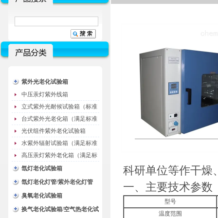
紫外光老化试验箱
中压汞灯紫外线箱
立式紫外光耐候试验箱（标准
型）
台式紫外光老化箱（满足标准
GB/T16776）
光伏组件紫外老化试验箱
水紫外辐射试验箱（满足标准
JC485-1992）
高压汞灯紫外老化箱（满足标
准GB/T16777）
科研单位等作干燥
氙灯老化试验箱
氙灯老化灯管/紫外老化灯管
一、主要技术参数
（耗材）
臭氧老化试验箱
型号
换气老化试验箱/空气热老化试
温度范围