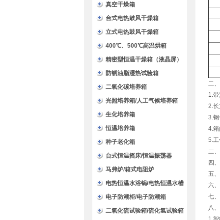
验箱
真空干燥箱
台式电热鼓风干燥箱
立式电热鼓风干燥箱
400℃、500℃高温烘箱
精密型恒温干燥箱（液晶屏）
防锈油脂湿热试验箱
二、
二氧化碳培养箱
1.
光照培养箱/人工气候培养箱
2.
生化培养箱
3.
恒温培养箱
4.
5.
种子老化箱
三、
台式恒温摇床/恒温振荡器
四、
马弗炉/箱式电阻炉
五、
电热恒温水浴锅/电热恒温水槽
六、
七、
电子防潮柜/电子防潮箱
八、
二氧化硫试验箱/硫化氢试验箱
1.