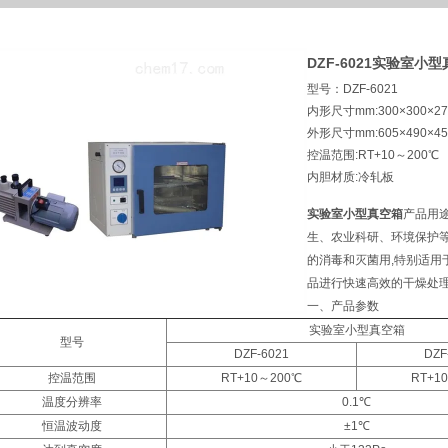
DZF-6021实验室小
型号：DZF-6021
内形尺寸mm:300×300×27
外形尺寸mm:605×490×45
控温范围:RT+10～200℃
内胆材质:冷轧板
实验室小型真空箱
产品用
生、农业科研、环境保护等
的消毒和灭菌用,特别适用
品进行快速高效的干燥处
一、产品参数
实验室小型真空箱
型号
DZF-6021
DZF
控温范围
RT+10～200℃
RT+1
温度分辨率
0.1℃
恒温波动度
±1℃