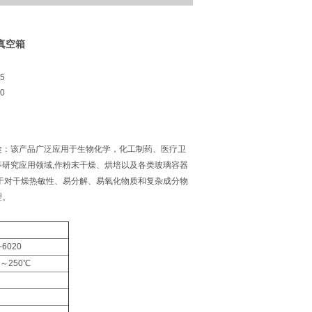
型真空箱
5
0
途：该产品广泛应用于生物化学，化工制药、医疗卫
研究应用领域,作粉末干燥、烘培以及各类玻璃容器
于对干燥热敏性、易分解、易氧化物质和复杂成分物
理。
-6020
0～250℃