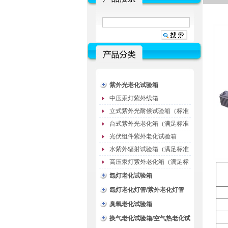
紫外光老化试验箱
中压汞灯紫外线箱
立式紫外光耐候试验箱（标准
型）
台式紫外光老化箱（满足标准
GB/T16776）
光伏组件紫外老化试验箱
水紫外辐射试验箱（满足标准
JC485-1992）
高压汞灯紫外老化箱（满足标
准GB/T16777）
氙灯老化试验箱
氙灯老化灯管/紫外老化灯管
（耗材）
臭氧老化试验箱
换气老化试验箱/空气热老化试