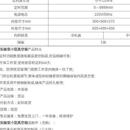
达到真空度
小于133Pa
定时范围
0～9999min
电源电压
220V/50Hz
内形尺寸mm
300×300×275
外形尺寸mm
605×490×450
内胆材质
冷轧板
不
隔板
1块
实验室小型真空箱
产品特点
带定时功能数显微电脑温度控制器,控温精确可靠;
长方体工作室,使有效容积达到zui大;
钢化、防弹双层玻璃门观察工作室内物体一目了然;
箱门闭合松紧能调节,整体成型的硅橡胶密封圈确保箱内高真空度;
工作室采用不锈钢板制成,确保产品经久耐用;
产品包装：木装箱
产品运输：货运
付款方式：款到发货
货期：现货
售后服务：免费送货上门，一年保修，终身维护
实验室小型真空箱
选购件（另购）：
智能型液晶程序温度控制器（三十段）