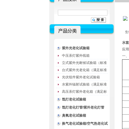
生
水套
紫外光老化试验箱
应用
中压汞灯紫外线箱
一、
立式紫外光耐候试验箱（标准
型）
台式紫外光老化箱（满足标准
GB/T16776）
光伏组件紫外老化试验箱
水紫外辐射试验箱（满足标准
JC485-1992）
高压汞灯紫外老化箱（满足标
准GB/T16777）
氙灯老化试验箱
氙灯老化灯管/紫外老化灯管
（耗材）
臭氧老化试验箱
换气老化试验箱/空气热老化试