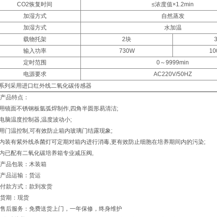
CO2恢复时间
≤浓度值×1.2min
加湿方式
自然蒸发
加湿方式
水加温
载物托架
2块
输入功率
730W
10
定时范围
0～9999min
电源要求
AC220V/50HZ
N”系列采用进口红外线二氧化碳传感器
产品特点：
采用镜面不锈钢板氩弧焊制作,四角半圆形易清洁;
微电脑温度控制器,温度波动小;
采用门温控制,可有效防止箱内玻璃门结露现象;
箱内装有紫外线杀菌灯可定期对箱内进行消毒,更有效防止细胞在培养期间内的污染;
箱内已配有二氧化碳培养箱专业减压阀,
产品包装：木装箱
产品运输：货运
付款方式：款到发货
货期：现货
售后服务：免费送货上门，一年保修，终身维护