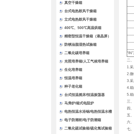
验箱
真空干燥箱
台式电热鼓风干燥箱
立式电热鼓风干燥箱
400℃、500℃高温烘箱
精密型恒温干燥箱（液晶屏）
防锈油脂湿热试验箱
二氧化碳培养箱
“I
二、
光照培养箱/人工气候培养箱
1.
生化培养箱
2.
恒温培养箱
3.
种子老化箱
4.
5.
台式恒温摇床/恒温振荡器
三、
马弗炉/箱式电阻炉
四、
电热恒温水浴锅/电热恒温水槽
五、
电子防潮柜/电子防潮箱
六、
二氧化硫试验箱/硫化氢试验箱
七、