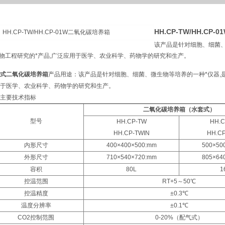
HH.CP-TW/HH.CP
该产品是针对细胞、细菌、
物工程研究的*产品,广泛应用于医学、农业科学、药物学的研究和生产。
式二氧化碳培养箱
产品用途：该产品是针对细胞、细菌、微生物等培养的一种*仪器,
于医学、农业科学、药物学的研究和生产。
主要技术指标
二氧化碳培养箱（水套式）
型号
HH.CP-TW
HH.C
HH.CP-TWIN
HH.CP
内形尺寸
400×400×500:mm
500×50
外形尺寸
710×540×720:mm
805×64
容积
80L
1
控温范围
RT+5～50℃
控温精度
±0.3℃
温度分辨率
±0.1℃
CO2控制范围
0-20%（配气式）