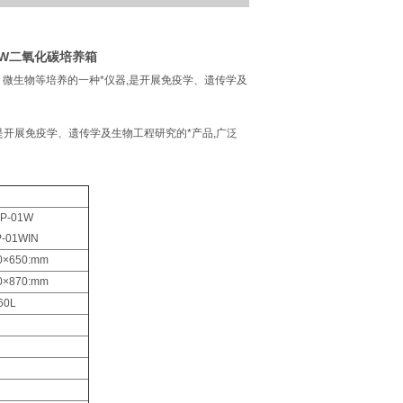
-01W二氧化碳培养箱
微生物等培养的一种*仪器,是开展免疫学、遗传学及
是开展免疫学、遗传学及生物工程研究的*产品,广泛
P-01W
-01WIN
0×650:mm
0×870:mm
60L