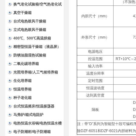
（不加热
换气老化试验箱/空气热老化试
验箱
真空干燥箱
内胆尺寸（mm）
4
台式电热鼓风干燥箱
立式电热鼓风干燥箱
外形尺寸（mm）
7
400℃、500℃高温烘箱
精密型恒温干燥箱（液晶屏）
电源电压
防锈油脂湿热试验箱
控温范围
RT+10℃～
二氧化碳培养箱
输入功率
光照培养箱/人工气候培养箱
温度分辩率
生化培养箱
定时范围
恒温波动度
恒温培养箱
达到真空度
种子老化箱
D
台式恒温摇床/恒温振荡器
隔板
D
马弗炉/箱式电阻炉
D
电热恒温水浴锅/电热恒温水槽
注：带“D”系列为智能型十段可编程
除DZF-6051和DZF-6021内
电子防潮柜/电子防潮箱