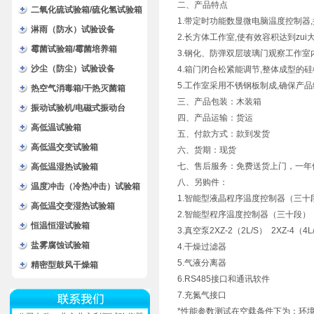
二、
产品特点
二氧化硫试验箱/硫化氢试验箱
1.带定时功能数显微电脑温度控制器,
淋雨（防水）试验设备
2.长方体工作室,使有效容积达到zui大
霉菌试验箱/霉菌培养箱
3.钢化、防弹双层玻璃门观察工作室
沙尘（防尘）试验设备
4.箱门闭合松紧能调节,整体成型的
5.工作室采用不锈钢板制成,确保产品
热空气消毒箱/干热灭菌箱
三、产品包装：木装箱
振动试验机/电磁式振动台
四、产品运输：货运
高低温试验箱
五、付款方式：款到发货
高低温交变试验箱
六、货期：现货
七、售后服务：免费送货上门，一年
高低温湿热试验箱
八、另购件：
温度冲击（冷热冲击）试验箱
1.智能型液晶程序温度控制器（三十
高低温交变湿热试验箱
2.智能型程序温度控制器（三十段）
恒温恒湿试验箱
3.真空泵2XZ-2（2L/S） 2XZ-4（4L
盐雾腐蚀试验箱
4.干燥过滤器
5.气液分离器
精密型鼓风干燥箱
6.RS485接口和通讯软件
7.充氮气接口
*性能参数测试在空载条件下为：环境