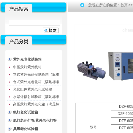
您现在所在的位置：
首页
>
紫外光老化试验箱
中压汞灯紫外线箱
立式紫外光耐候试验箱（标准
型）
台式紫外光老化箱（满足标准
GB/T16776）
光伏组件紫外老化试验箱
水紫外辐射试验箱（满足标准
JC485-1992）
高压汞灯紫外老化箱（满足标
DZF-60
准GB/T16777）
氙灯老化试验箱
DZF-605
氙灯老化灯管/紫外老化灯管
DZF-60
型号
DZF-60
（耗材）
臭氧老化试验箱