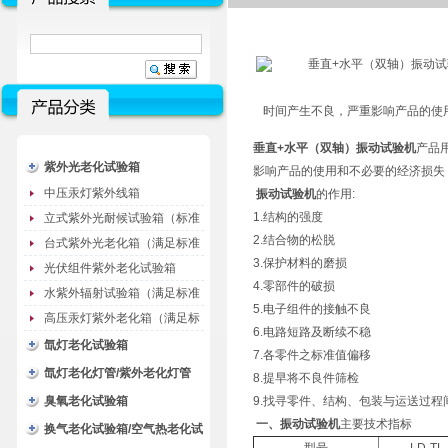
时间产生不良，严重影响产品的使
垂直+
水平（双轴）振动试验机
产品
紫外光老化试验箱
影响产品的使用和不必要的经济损失
中压汞灯紫外线箱
振动试验机
的作用:
1.结构的强度
立式紫外光耐候试验箱（标准
2.结合物的松脱
型）
台式紫外光老化箱（满足标准
3.保护材料的磨损
GB/T16776）
光伏组件紫外老化试验箱
4.零部件的破损
水紫外辐射试验箱（满足标准
5.电子组件的接触不良
JC485-1992）
高压汞灯紫外老化箱（满足标
6.电路短路及断续不稳
准GB/T16777）
氙灯老化试验箱
7.各零件之标准值偏移
氙灯老化灯管/紫外老化灯管
8.提早将不良件筛检
（耗材）
臭氧老化试验箱
9.找寻零件、结构、包装与运送过程
一、振动试验机
主要技术指标
换气老化试验箱/空气热老化试