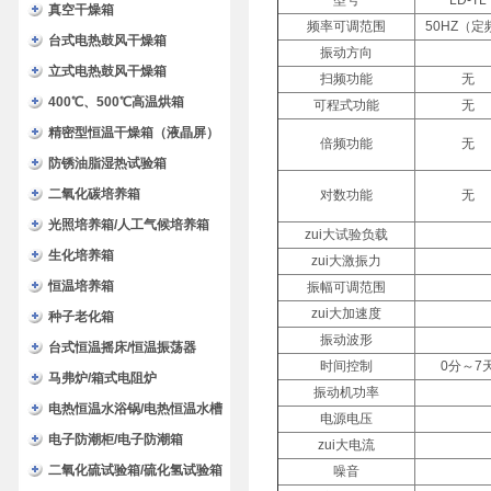
型号
LD-TL
验箱
真空干燥箱
频率可调范围
50HZ（定
台式电热鼓风干燥箱
振动方向
立式电热鼓风干燥箱
扫频功能
无
400℃、500℃高温烘箱
可程式功能
无
精密型恒温干燥箱（液晶屏）
倍频功能
无
防锈油脂湿热试验箱
二氧化碳培养箱
对数功能
无
光照培养箱/人工气候培养箱
zui大试验负载
生化培养箱
zui大激振力
恒温培养箱
振幅可调范围
zui大加速度
种子老化箱
振动波形
台式恒温摇床/恒温振荡器
时间控制
0分～7
马弗炉/箱式电阻炉
振动机功率
电热恒温水浴锅/电热恒温水槽
电源电压
电子防潮柜/电子防潮箱
zui大电流
二氧化硫试验箱/硫化氢试验箱
噪音