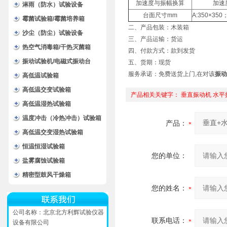
加速度与振幅换算
加速度
淋雨（防水）试验设备
台面尺寸mm
A:350×350
霉菌试验箱/霉菌培养箱
二、产品包装：木装箱
沙尘（防尘）试验设备
三、产品运输：货运
热空气消毒箱/干热灭菌箱
四、付款方式：款到发货
振动试验机/电磁式振动台
五、货期：现货
服务承诺：免费送货上门,在对该
振动
高低温试验箱
高低温交变试验箱
产品相关关键字：
垂直振动机
水平
高低温湿热试验箱
温度冲击（冷热冲击）试验箱
产品：
高低温交变湿热试验箱
恒温恒湿试验箱
您的单位：
盐雾腐蚀试验箱
精密型鼓风干燥箱
您的姓名：
公司名称：北京北方利辉试验仪器
联系电话：
设备有限公司