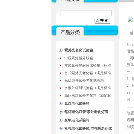
后
JL-2
紫外光老化试验箱
否能
中压汞灯紫外线箱
同
强风
立式紫外光耐候试验箱（标准
一、
型）
台式紫外光老化箱（满足标准
1、喷
GB/T16776）
光伏组件紫外老化试验箱
2、
水紫外辐射试验箱（满足标准
a）
JC485-1992）
高压汞灯紫外老化箱（满足标
b）、
准GB/T16777）
氙灯老化试验箱
二、
氙灯老化灯管/紫外老化灯管
装置
说明
（耗材）
臭氧老化试验箱
防喷
换气老化试验箱/空气热老化试