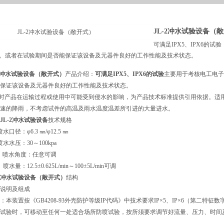
JL-2冲水试验设备（
可满足IPX5、IPX6的
。或者在试验期间是否能保证该设备及元器件良好的工作性能及技术状态。
冲水试验设备（敞开式）
产品介绍：
可满足IPX5、IPX6的试验
主要用于考核电工电子
保证该设备及元器件良好的工作性能及技术状态。
时产品在运输过程或使用中可能受到侵水的影响，为产品技术标准提供引用依据。适
速的降雨，不考虑试件的高温及雨水温度温差所引进的大量进水。
JL-2冲水试验设备
技术规格
水口径：φ6.3 ㎜/φ12.5 ㎜
喷水水压：30～100kpa
、喷水角度：任意可调
喷水量：12.5±0.625L/min～100±5L/min可调
冲水试验设备（敞开式）
结构
说明及组成
：本装置按《GB4208-93外壳防护等级IP代码》中技术要求IP×5、IP×6（第二特
试验时，可移动至任何一处适合场所防喷试验，按所须要求调节好流量、压力、时间