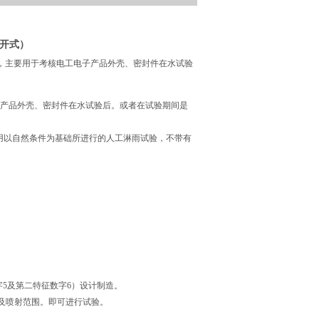
敞开式）
试验，主要用于考核电工电子产品外壳、密封件在水试验
产品外壳、密封件在水试验后。或者在试验期间是
用以自然条件为基础所进行的人工淋雨试验，不带有
征数字5及第二特征数字6）设计制造。
及喷射范围。即可进行试验。