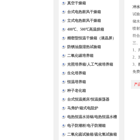
验箱
真空干燥箱
冲水
台式电热鼓风干燥箱
试验
立式电热鼓风干燥箱
储水
喷射
400℃、500℃高温烘箱
符合
精密型恒温干燥箱（液晶屏）
三、
防锈油脂湿热试验箱
1、
二氧化碳培养箱
2、
光照培养箱/人工气候培养箱
3、
免费
生化培养箱
恒温培养箱
产
种子老化箱
台式恒温摇床/恒温振荡器
马弗炉/箱式电阻炉
电热恒温水浴锅/电热恒温水槽
电子防潮柜/电子防潮箱
二氧化硫试验箱/硫化氢试验箱