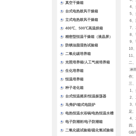
验箱
真空干燥箱
4、
台式电热鼓风干燥箱
5、
立式电热鼓风干燥箱
6、
7、
400℃、500℃高温烘箱
8、
精密型恒温干燥箱（液晶屏）
9、
防锈油脂湿热试验箱
10
二氧化碳培养箱
11
光照培养箱/人工气候培养箱
二、
淋雨
生化培养箱
作;
恒温培养箱
三、
种子老化箱
1、
台式恒温摇床/恒温振荡器
2、
3、
马弗炉/箱式电阻炉
足;
电热恒温水浴锅/电热恒温水槽
4、
电子防潮柜/电子防潮箱
四、
二氧化硫试验箱/硫化氢试验箱
GB