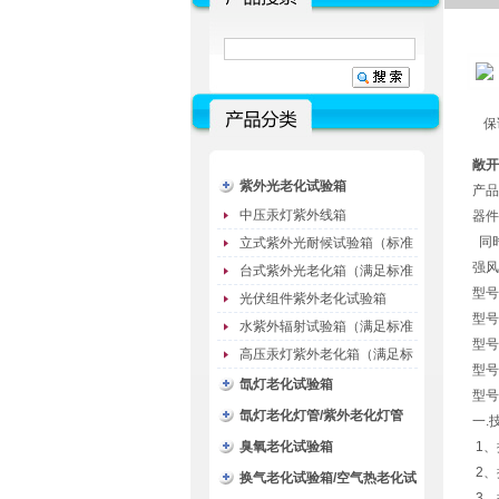
保
敞开
紫外光老化试验箱
产品
中压汞灯紫外线箱
器件
同
立式紫外光耐候试验箱（标准
强风
型）
台式紫外光老化箱（满足标准
型号
GB/T16776）
光伏组件紫外老化试验箱
型号
水紫外辐射试验箱（满足标准
型号
JC485-1992）
高压汞灯紫外老化箱（满足标
型号
准GB/T16777）
氙灯老化试验箱
型号
氙灯老化灯管/紫外老化灯管
一.
（耗材）
臭氧老化试验箱
1、
2、
换气老化试验箱/空气热老化试
3、