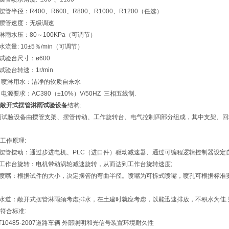
摆管半径：R400、R600、R800、R1000、R1200（任选）
摆管速度：无级调速
淋雨水压：80～100KPa（可调节）
水流量: 10±5％/min（可调节）
试验台尺寸：ø600
试验台转速：1r/min
、喷淋用水：洁净的软质自来水
、电源要求：AC380（±10%）V/50HZ 三相五线制.
敞开式摆管淋雨试验设备
结构:
试验设备由摆管支架、摆管传动、工作旋转台、电气控制四部分组成，其中支架、回转
工作原理:
摆管摆动：通过步进电机、PLC（进口件）驱动减速器、通过可编程逻辑控制器设定自
工作台旋转：电机带动涡轮减速旋转，从而达到工作台旋转速度;
喷嘴：根据试件的大小，决定摆管的弯曲半径。喷嘴为可拆式喷嘴，喷孔可根据标准
水道：敞开式摆管淋雨须考虑排水，在土建时就应考虑，以能迅速排放，不积水为佳.
符合标准:
/T10485-2007道路车辆 外部照明和光信号装置环境耐久性