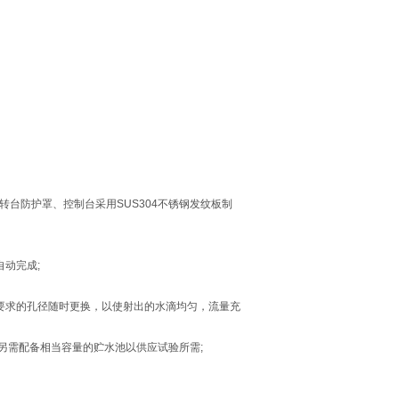
台防护罩、控制台采用SUS304不锈钢发纹板制
动完成;
要求的孔径随时更换，以使射出的水滴均匀，流量充
另需配备相当容量的贮水池以供应试验所需;