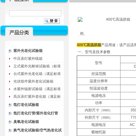
用。
400
℃
高温烘箱
产品用途：该产品适
紫外光老化试验箱
一、型号及技术参数
中压汞灯紫外线箱
型号
立式紫外光耐候试验箱（标准
型）
台式紫外光老化箱（满足标准
控温范围
GB/T16776）
温度分辨率
光伏组件紫外老化试验箱
恒温波动度
水紫外辐射试验箱（满足标准
电源电压
JC485-1992）
高压汞灯紫外老化箱（满足标
功率
准GB/T16777）
氙灯老化试验箱
内胆尺寸（mm）
35
氙灯老化灯管/紫外老化灯管
外胆尺寸（mm）
77
（耗材）
臭氧老化试验箱
电源电压
AC 
换气老化试验箱/空气热老化试
载物托架