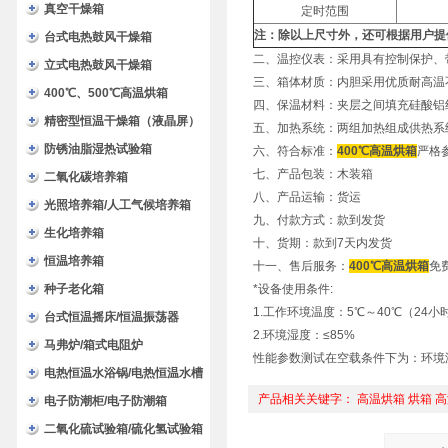
验箱
真空干燥箱
定时范围
注：除以上尺寸外，还可根据用户提
台式电热鼓风干燥箱
二、温控仪表：采用具有控制保护、
立式电热鼓风干燥箱
三、箱体材质：内胆采用优质耐高温
400℃、500℃高温烘箱
四、保温材料：夹层之间填充硅酸铝
精密型恒温干燥箱（液晶屏）
五、加热系统：两组加热组成供热系
防锈油脂湿热试验箱
六、符合标准：
400℃高温烘箱
严格参
七、产品包装：木装箱
二氧化碳培养箱
八、产品运输：货运
光照培养箱/人工气候培养箱
九、付款方式：款到发货
生化培养箱
十、货期：款到7天内发货
恒温培养箱
十一、售后服务：
400℃高温烘箱
免
种子老化箱
*设备使用条件:
1.工作环境温度：5℃～40℃（24小
台式恒温摇床/恒温振荡器
2.环境湿度：≤85%
马弗炉/箱式电阻炉
性能参数测试在空载条件下为：环境温
电热恒温水浴锅/电热恒温水槽
产品相关关键字：
高温烘箱
烘箱
高
电子防潮柜/电子防潮箱
二氧化硫试验箱/硫化氢试验箱