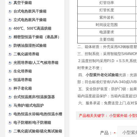
验箱
真空干燥箱
灯管功率
灯管长度
台式电热鼓风干燥箱
紫外波长
立式电热鼓风干燥箱
时间设定范围
400℃、500℃高温烘箱
电源要求
精密型恒温干燥箱（液晶屏）
主要功能
防锈油脂湿热试验箱
二、箱体材质：外壳采用A3钢板喷塑
三、控制系统：采用智能型SAMWON
二氧化碳培养箱
2.温度控制均采用P.I.D ＋S.S
光照培养箱/人工气候培养箱
时带来之不便；
生化培养箱
四、
小型紫外老化试验箱
光源：光源
恒温培养箱
部；符合标准灯管有UVA-340或UV
种子老化箱
五、安全防护装置：防护门锁：如果
箱内温度超温保护：当箱内温度超过
台式恒温摇床/恒温振荡器
六、服务承诺：免费送货上门,在对
马弗炉/箱式电阻炉
电热恒温水浴锅/电热恒温水槽
产品相关关键字：
小型紫外箱
小型
电子防潮柜/电子防潮箱
二氧化硫试验箱/硫化氢试验箱
产品：