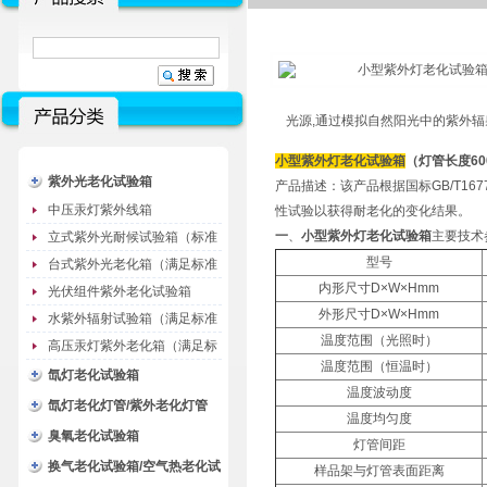
光源,通过模拟自然阳光中的紫外
小型紫外灯老化试验箱
（灯管长度60
紫外光老化试验箱
产品描述：该产品根据国标GB/T16
中压汞灯紫外线箱
性试验以获得耐老化的变化结果。
一
、
小型紫外灯老化试验箱
主要技术
立式紫外光耐候试验箱（标准
型号
型）
台式紫外光老化箱（满足标准
内形尺寸D×W×Hmm
GB/T16776）
光伏组件紫外老化试验箱
外形尺寸D×W×Hmm
水紫外辐射试验箱（满足标准
温度范围（光照时）
JC485-1992）
高压汞灯紫外老化箱（满足标
温度范围（恒温时）
准GB/T16777）
氙灯老化试验箱
温度波动度
氙灯老化灯管/紫外老化灯管
温度均匀度
（耗材）
臭氧老化试验箱
灯管间距
换气老化试验箱/空气热老化试
样品架与灯管表面距离