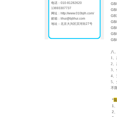
电话：010-81282620
GB/
13693307737
GB/
网址：
http://www.010bjlh.com/
GB1
邮箱：
lihui@bjlihui.com
GB
地址：北京大兴区滨河街27号
GB/
GB/
GB/
八
1
、
2
、
3
、
4
、
5
、
不
*
1
2