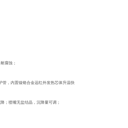
、耐腐蚀；
护管，内置镍铬合金远红外发热芯体升温快
沉降；喷嘴无盐结晶，沉降量可调；
；