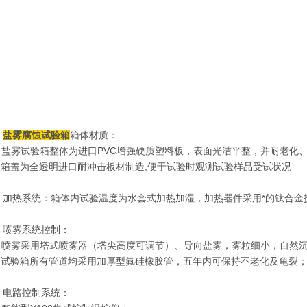
、
盐雾腐蚀试验箱
箱体材质：
PVC
、盐雾试验箱整体为进口
增强硬质塑料板，表面光洁平整，并耐老化
、箱盖为全透明进口耐冲击板材制造
,
便于试验时观测试验样品受试状况
、加热系统：箱体内试验温度为水套式加热加湿，加热器件采用*的钛合金
、
喷雾系统控制：
、喷雾采用塔式喷雾器（塔尖高度可调节）、导向盐雾，雾粒细小，自然
、试验箱所有管道均采用加厚型氟硅橡胶管，五年内可保持不老化及龟裂
、电路控制系统：