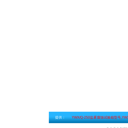
提供：
YWX/Q-250盐雾腐蚀试验箱型号,Y