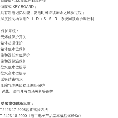
Y100
、智能型
集成控制温控仪；
KEY BOARD
、薄膜式
；
、具有断电记忆功能，复电时可继续剩余之试验过程；
P . I . D
S . S . R
、温度控制均采用
＋
，系统同频道协调控制
、保护系统：
、无熔丝保护开关
、箱体超温保护
、箱体低水位保护
、饱和器低水位保护
、饱和器超温保护
、盐水低水位提示
、盐水高水位提示
、试验结束指示
、压缩气体两级稳压调压保护
、过载、漏电具有自动关机等保护
、
盐雾腐蚀试验
标准：
T2423.17-2008
盐雾试验方法
T 2423.18-2000
Ka
《电工电子产品基本规程试验
》