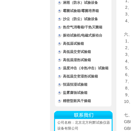
1
淋雨（防水）试验设备
2
霉菌试验箱/霉菌培养箱
3
沙尘（防尘）试验设备
4
热空气消毒箱/干热灭菌箱
六
振动试验机/电磁式振动台
1
高低温试验箱
2
高低温交变试验箱
3
高低温湿热试验箱
4
5
温度冲击（冷热冲击）试验箱
6
高低温交变湿热试验箱
7
恒温恒湿试验箱
8
盐雾腐蚀试验箱
9
精密型鼓风干燥箱
10
七
GB/
公司名称：北京北方利辉试验仪器
GB/
设备有限公司