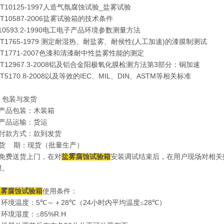
T10125-1997
_
人造气氛腐蚀试验
盐雾试验
T10587-2006
盐雾试验箱的技术条件
0593.2-1990
电工电子产品环境参数测量方法
/T1765-1979
(
)
测定耐湿热、耐盐雾、耐侯性
人工加速
的漆膜制测试
T1771-2007
色漆和清漆耐中性盐雾性能的测定
T12967.3-2008
3
铝及铝合金阳极氧化膜检测方法第
部分：铜加速
T5170.8-2008
IEC
MIL
DIN
ASTM
以及等效的
、
、
、
等相关标准
、包装与发货
产品包装：木装箱
产品运输：货运
付款方式：款到发货
货 期：现货（批量生产）
免费送货上门，在对
盐雾腐蚀试验箱
安装调试结束后，在用户现场对相关
限。
盐雾腐蚀试验箱
使用条件：
5
28
24
28
、环境温度：
℃～＋
℃（
小时内平均温度≤
℃）
85%R.H
、环境湿度：≤