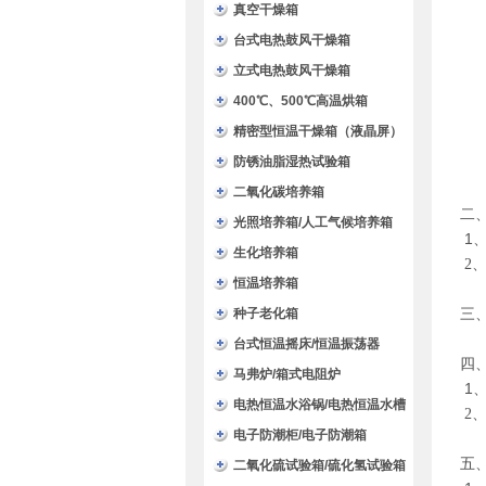
验箱
真空干燥箱
台式电热鼓风干燥箱
立式电热鼓风干燥箱
400℃、500℃高温烘箱
精密型恒温干燥箱（液晶屏）
防锈油脂湿热试验箱
二氧化碳培养箱
二
光照培养箱/人工气候培养箱
1
生化培养箱
2
恒温培养箱
三
种子老化箱
台式恒温摇床/恒温振荡器
四
马弗炉/箱式电阻炉
1
电热恒温水浴锅/电热恒温水槽
2
电子防潮柜/电子防潮箱
五
二氧化硫试验箱/硫化氢试验箱