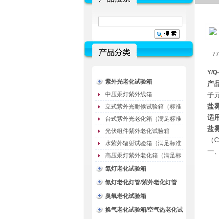
77
Y/Q
紫外光老化试验箱
产
中压汞灯紫外线箱
子
盐
立式紫外光耐候试验箱（标准
适
型）
台式紫外光老化箱（满足标准
盐
GB/T16776）
光伏组件紫外老化试验箱
C
（
水紫外辐射试验箱（满足标准
一
JC485-1992）
高压汞灯紫外老化箱（满足标
准GB/T16777）
氙灯老化试验箱
氙灯老化灯管/紫外老化灯管
（耗材）
臭氧老化试验箱
换气老化试验箱/空气热老化试