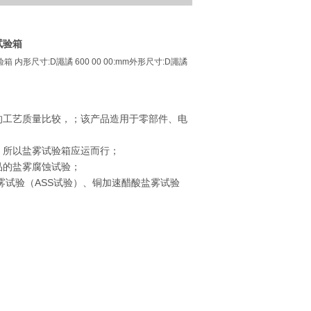
试验箱
验箱 内形尺寸:D譝譎 600 00 00:mm外形尺寸:D譝譎
的工艺质量比较，；该产品造用于零部件、电
，所以盐雾试验箱应运而行；
品的盐雾腐蚀试验；
ASS
雾试验（
试验）、铜加速醋酸盐雾试验